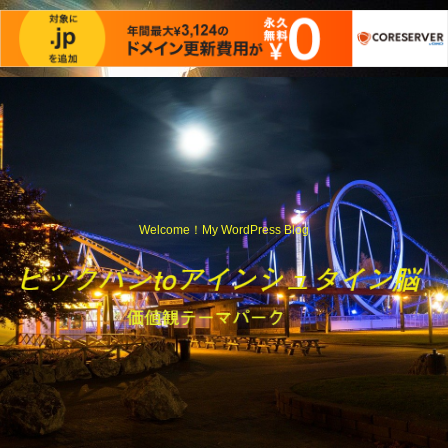
Welcome！My WordPress Blog