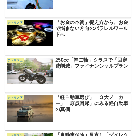
「お金の本質」捉え方から、お金
テトリス区
で悩まない方向のパラレルワール
ドへ
250cc「軽二輪」クラスで「固定
テトリス区
費削減」ファイナンシャルプラン
「軽自動車選び」「３大メーカ
テトリス区
ー」「原点回帰」にみる軽自動車
の真価
「自動車保険」見直し「ダイレク
テトリス区