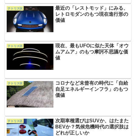
最近の「レストモッド」にみる、
テトリス区
レトロモダンのもつ現在進行形の
価値
現在、最もUFOに似た天体「オウ
テトリス区
ムアムア」のもつ摩訶不思議な価
値
コロナなど未曾有の時代に「自給
テトリス区
自足エネルギーインフラ」のもつ
価値
次期車種選びはSUVか、はたまた
テトリス区
BEVか？気候危機時代の選択肢は
どれが正しいか