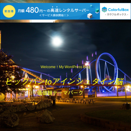
Welcome！My WordPress Blog