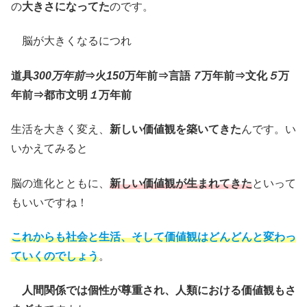
の
大きさになってた
のです。
脳が大きくなるにつれ
道具
300万年前
⇒火
150
万年前
⇒言語
７
万年前⇒
文化
５
万
年前⇒
都市文明
１
万年前
生活を大きく変え、
新しい価値観を築いてきた
んです。い
いかえてみると
脳の進化とともに、
新しい価値観が生まれてきた
といって
もいいですね！
これからも社会と生活、そして価値観はどんどんと変わっ
ていくのでしょう
。
人間関係では個性が尊重され、人類における価値観もさ