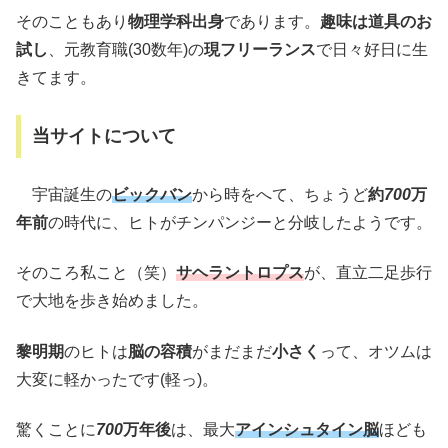
そのこともあり
物理学科出身
であります。
趣味は道具のお
試し
、元教育職(30数年)の
現フリーランス
で日々好日に生
きてます。
当サイトについて
宇宙誕生の
ビックバン
から時をへて、ちょうど
約
700
万
年前
の時代に、ヒトがチンパンジーと分岐したようです。
そのころ私こと（笑）
サヘラントロプス
が、直立二足歩行
で大地を歩き始めました。
黎明期
のヒトは
脳の容積
がまだまだ
小さく
って、オツムは
大変に軽かったです(軽っ)。
驚くことに
700
万年後
は、最大
アインシュタイン脳
ほども