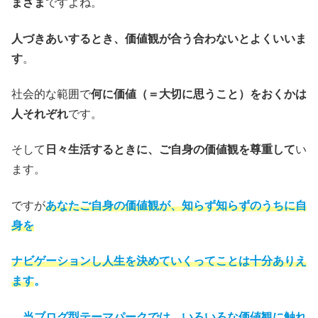
まざま
ですよね。
人づきあいするとき、価値観が合う合わないとよくいいま
す
。
社会的な範囲で
何に価値（＝大切に思うこと）をおくかは
人それぞれ
です。
そして
日々生活するときに、ご自身の価値観を尊重して
い
ます。
ですが
あなたご自身の価値観が、知らず知らずのうちに自
身を
ナビゲーションし人生を決めていくってことは十分ありえ
ます
。
当ブログ型テーマパークでは、いろいろな価値観
に
触れ