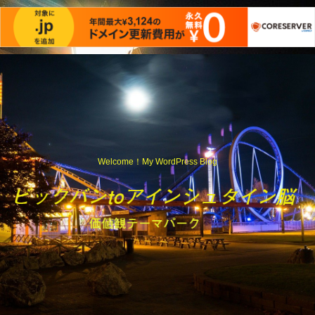
Welcome！My WordPress Blog