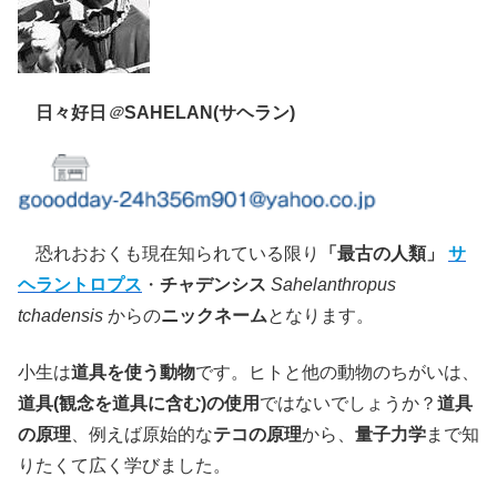
日々好日
＠
SAHELAN(サヘラン)
恐れおおくも現在知られている限り
「最古の人類」
サ
ヘラントロプス
・
チャデンシス
Sahelanthropus
tchadensis
からの
ニックネーム
となります。
小生は
道具を使う動物
です。ヒトと他の動物のちがいは、
道具(観念を道具に含む)の使用
ではないでしょうか？
道具
の原理
、例えば原始的な
テコの原理
から、
量子力学
まで知
りたくて広く学びました。