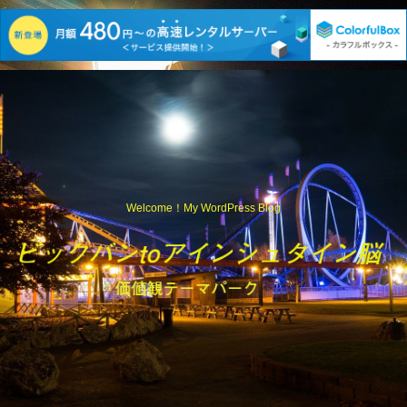
Welcome！My WordPress Blog