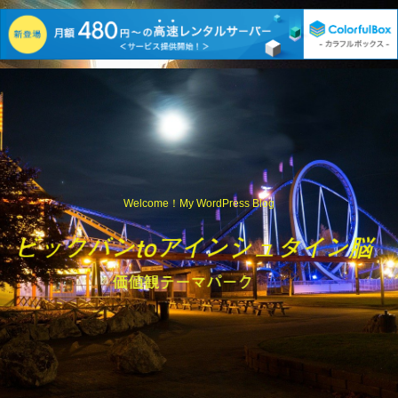
Welcome！My WordPress Blog