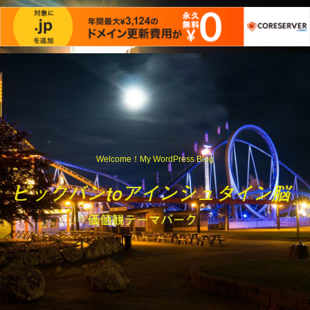
Welcome！My WordPress Blog