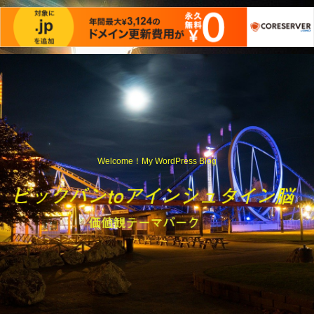
Welcome！My WordPress Blog