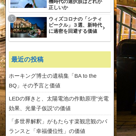
機時代の選択肢はどれが
正しいか
ウィズコロナの「シティ
ビークル」３選、新時代
に過密を回避する価値
最近の投稿
ホーキング博士の遺稿集「BA to the
BQ」その予言と価値
LEDの輝きと、太陽電池の作動原理”光電
効果、光量子仮説”の価値
「多世界解釈」がもたらす楽観悲観のバ
ランスと「幸福優位性」の価値