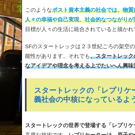
このような
ポスト資本主義の社会では、物質
人々の幸福や自己実現、社会的なつながりが
目標が人々の生活に統合されていると描かれ
SFのスタートレックは２３世紀ごろの架空
能性があります。それでも
、スタートレック
なアイデアや理念を考える上でたいへん興味
スタートレックの「レプリケ
義社会の中核になっているよ
スタートレックの世界で登場する「レプリケ
高度な技術です。
レプリケーターは、原子や