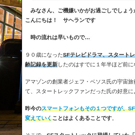
みなさん、ご機嫌いかがお過ごしでしょう
こんにちは！ サヘランです
時の流れは早いもので…
９０歳になった
SFテレビドラマ、スタート
齢記録を更新
したのはすでに１年半ほど前に
アマゾンの創業者ジェフ・ベソス氏の宇宙旅
て、スタートレックファンだった氏の好意に
昨今の
スマートフォンもその１つですが、S
変えていく
ことはよくあることです
。