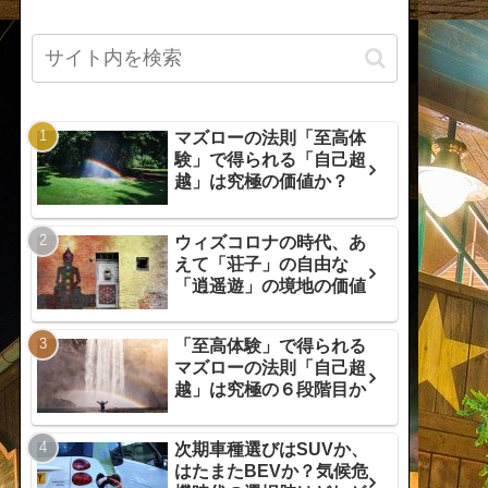
マズローの法則「至高体
験」で得られる「自己超
越」は究極の価値か？
ウィズコロナの時代、あ
えて「荘子」の自由な
「逍遥遊」の境地の価値
「至高体験」で得られる
マズローの法則「自己超
越」は究極の６段階目か
次期車種選びはSUVか、
はたまたBEVか？気候危