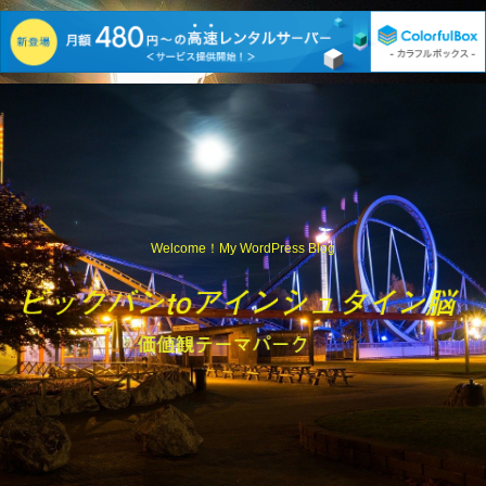
Welcome！My WordPress Blog