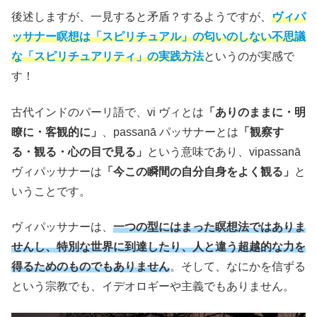
後述しますが、一見すると矛盾？するようですが、
ヴィパ
ッサナー瞑想は「スピリチュアル」の匂いのしない不思議
な「スピリチュアリティ」の実践方法
というのが実感で
す！
古代インドのパーリ語で、vi ヴィとは
「ありのままに・明
瞭に・客観的に」
、passanā パッサナーとは
「観察す
る・観る・心の目で見る」
という意味であり、vipassanā
ヴィパッサナーは
「今この瞬間の自分自身をよく観る」
と
いうことです。
ヴィパッサナーは、
一つの型にはまった瞑想法ではありま
せんし、特別な世界に到達したり、人と違う超越的な力を
得るためのものでもありません
。そして、なにかを信ずる
という宗教でも、イデオロギーや主義でもありません。