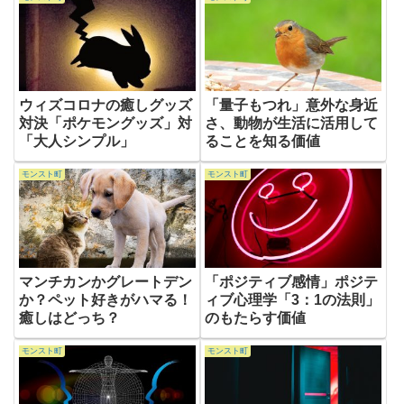
ウィズコロナの癒しグッズ
「量子もつれ」意外な身近
対決「ポケモングッズ」対
さ、動物が生活に活用して
「大人シンプル」
ることを知る価値
モンスト町
モンスト町
マンチカンかグレートデン
「ポジティブ感情」ポジテ
か？ペット好きがハマる！
ィブ心理学「3：1の法則」
癒しはどっち？
のもたらす価値
モンスト町
モンスト町