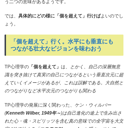
う二つの意味があるようです。
では、
具体的にどの様に
「個を超えて」
行けば
よいのでし
ょう。
「個を超えて」行く。水平にも垂直にも
つながる壮大なビジョンを味わおう
TP心理学の
「個を超えて」
は、
とかく、自己の深層無意
識を突き抜けて真実の自己につながるという垂直次元に超
えていくイメージがあるが、これは誤解である。大自然と
のつながりなど水平次元のつながりも関わる
TP心理学の発展に深く関わった、
ケン・ウィルバー
(
Kenneth Wilber, 1949年～
)は自己進化の途上で生み出さ
れた心・魂・スピリッツを含む真の意味での全宇宙を大文