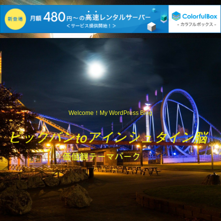
Welcome！My WordPress Blog