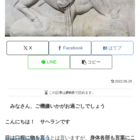
X
Facebook
はてブ
LINE
コピー
2022.06.29
この記事は
約6分
で読めます。
みなさん、ご機嫌いかがお過ごしでしょう
こんにちは！ サヘランです
目は口程に物を言う
とは言いますが、
身体各部も言葉にこ