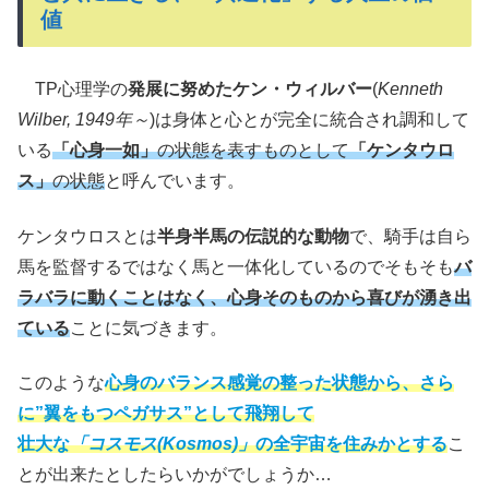
値
TP心理学の
発展に努めたケン・ウィルバー
(
Kenneth
Wilber, 1949年～
)は身体と心とが完全に統合され調和して
いる
「心身一如」
の状態を表すものとして
「ケンタウロ
ス」
の状態
と呼んでいます。
ケンタウロスとは
半身半馬の伝説的な動物
で、騎手は自ら
馬を監督するではなく馬と一体化しているのでそもそも
バ
ラバラに動くことはなく、心身そのものから喜びが湧き出
ている
ことに気づきます。
このような
心身のバランス感覚の整った状態から
、
さら
に”翼をもつペガサス”として飛翔して
壮大な
「コスモス(Kosmos)」
の全宇宙を住みかとする
こ
とが出来たとしたらいかがでしょうか…