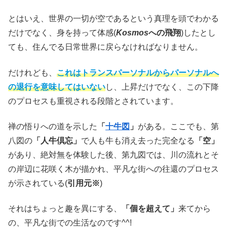
とはいえ、世界の一切が空であるという真理を頭でわかる
だけでなく、身を持って体感(
Kosmos
への飛翔
)したとし
ても、住んでる日常世界に戻らなければなりません。
だけれども、
これはトランスパーソナルからパーソナルへ
の退行を意味してはいない
し、上昇だけでなく、この下降
のプロセスも重視される段階とされています。
禅の悟りへの道を示した
「
十牛図
」
がある。ここでも、第
八図の
「人牛倶忘」
で人も牛も消え去った完全なる
「空」
があり、絶対無を体験した後、第九図では、川の流れとそ
の岸辺に花咲く木が描かれ、平凡な街への往還のプロセス
が示されている(
引用元※
)
それはちょっと趣を異にする、
「個を超えて」
来てから
の、平凡な街での生活なのです^^!