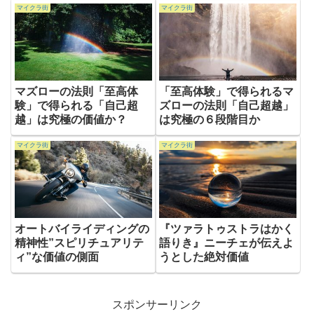
マイクラ街
マイクラ街
マズローの法則「至高体
「至高体験」で得られるマ
験」で得られる「自己超
ズローの法則「自己超越」
越」は究極の価値か？
は究極の６段階目か
マイクラ街
マイクラ街
オートバイライディングの
『ツァラトゥストラはかく
精神性”スピリチュアリテ
語りき』ニーチェが伝えよ
ィ”な価値の側面
うとした絶対価値
スポンサーリンク