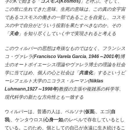
字のKで始まる「
コスモス(Kosmos)
」と呼ぶ。そして、
この世に生れてきた意味、生死の意味は、この真の全宇宙
であるコスモスの働きの一部であることを自覚し、コスモ
スの中で自分がどういう役割を果たすべきなのか、その
「
天命
」を知り尽くしていく中で実現されると考える
このウィルバーの思想は奇抜なものではなく、フランシス
コ・ヴァレラ(
Francisco Varela Garcia
,
1946～2001年
)博
士のオートポイエーシス理論やヴァレラ博士の理論を社会
学に当てはめ、個人の心と社会は「
共進化
」するというビ
ーレフェルト大学のニコラス・ルーマン(
Niklas
Luhmann,1927～1998年
)教授の主張や複雑系の科学等、
現代科学の新たな方向性とも一致する
ウィルバーは、普通の人は、ペルソナ(
仮面
₎、エゴ(
自
我
₎、ケンタウロス(
心身一如
₎のレベルで存在しているとし
ている。このため、個としての自己が永遠に生き続けるこ