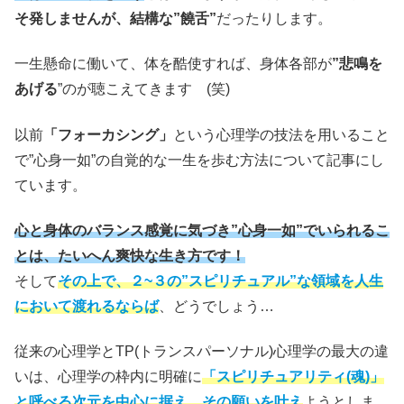
そ発しませんが、結構な”饒舌”
だったりします。
一生懸命に働いて、体を酷使すれば、身体各部が
”悲鳴を
あげる
”のが聴こえてきます (笑)
以前
「フォーカシング」
という心理学の技法を用いること
で”心身一如”の自覚的な一生を歩む方法について記事にし
ています。
心と身体のバランス感覚に気づき”心身一如”でいられるこ
とは、たいへん爽快な生き方です！
そして
その上で、２~３の”スピリチュアル”な領域を人生
において渡れるならば
、どうでしょう…
従来の心理学とTP(トランスパーソナル)心理学の最大の違
いは、心理学の枠内に明確に
「スピリチュアリティ(魂)」
と呼べる次元を中心に据え、その願いを叶え
ようとしま