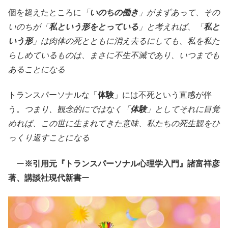
個を超えたところに
「
いのちの働き
」がまずあって、その
いのちが「
私という形をとっている
」と考えれば、「
私と
いう形
」は肉体の死とともに消え去るにしても、私を私た
らしめているものは、まさに不生不滅であり、いつまでも
あることになる
トランスパーソナルな「
体験
」には不死という直感が伴
う。
つまり、観念的にではなく「
体験
」としてそれに目覚
めれば、この世に生まれてきた意味、私たちの死生観をひ
っくり返すことになる
ー
※引用元『トランスパーソナル心理学入門』諸富祥彦
著、講談社現代新書
ー