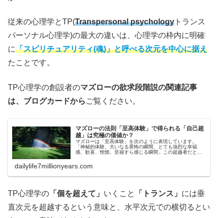
従来の心理学とTP(
Transpersonal psychology
トランス
パーソナル心理学)の最大の違いは、心理学の枠内に明確
に
「スピリチュアリティ(魂)」と呼べる次元を中心に据え
たことです。
TP心理学の創設者の
マズローの欲求段階説の関連記事
は、ブログカードから
ご覧ください。
マズローの法則「至高体験」で得られる「自己超
越」は究極の価値か？
マズローは「至高体験」を次のように表現しています。
「神秘的体験、大いなる畏怖の瞬間、とても強烈な幸福
感、歓喜、恍惚、至福すら感じる瞬間」この超越者だと考
えた９人について調査しこの研究を深めています。我らが
アインシュタイン博士も含まれてます…
dailylife7millionyears.com
TP心理学の
「個を超えて」
いくこと
「トランス」
には垂
直次元を超越するという意味と、水平次元での横切るとい