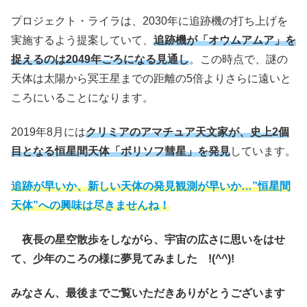
プロジェクト・ライラは、2030年に追跡機の打ち上げを
実施するよう提案していて、
追跡機が「オウムアムア」を
捉えるのは2049年ごろになる見通し
。この時点で、謎の
天体は太陽から冥王星までの距離の5倍よりさらに遠いと
ころにいることになります。
2019年8月には
クリミアのアマチュア天文家が、史上2個
目となる恒星間天体「ボリソフ彗星」を発見
しています。
追跡が早いか、新しい天体の発見観測が早いか…”恒星間
天体”への興味は尽きませんね！
夜長の星空散歩をしながら、宇宙の広さに思いをはせ
て、少年のころの様に夢見てみました !(^^)!
みなさん、最後までご覧いただきありがとうございます