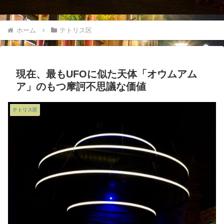
ホーム
テトリス区
現在、最もUFOに似た天体「オウムアム
ア」のもつ摩訶不思議な価値
テトリス区