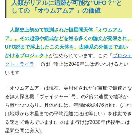
人類がリアルに追跡が可能な”UFO？”と
しての 「オウムアムア 」の価値
人類史上初めて観測された恒星間天体「オウムアム
ア」。その起源や組成などを巡る多くの論文が発表され、
UFO説まで浮上したこの天体を、太陽系の外側まで追い
かけるプロジェクト
が進められています。この「
プロジェ
クト・ライラ
」では理論上は2049年には追いつけるとい
います！
「オウムアムア」は現在、実用化された宇宙船で最速とな
る無人探査機「ヴォイジャー1号」の2倍の速度で地球か
ら離れつつあり。具体的には、年間約8億476万km、(これ
は地球から木星までの平均距離にほぼ等しい）を移動でき
る速さで進んでいます(このまま行けば2030年代後半には
星間空間に突入)。