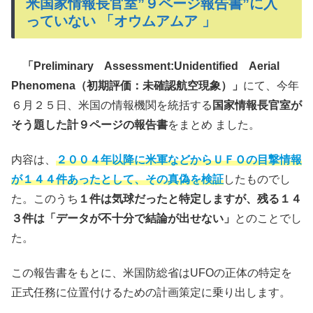
米国家情報長官室”９ページ報告書”に入
っていない 「オウムアムア 」
「Preliminary Assessment:Unidentified Aerial
Phenomena（初期評価：未確認航空現象）」
にて、今年
６月２５日、米国の情報機関を統括する
国家情報長官室が
そう題した計９ページの報告書
をまとめ ました。
内容は、
２００４年以降に米軍などからＵＦＯの目撃情報
が１４４件あったとして、その真偽を検証
したものでし
た。このうち
１件は気球だったと特定しますが、残る１４
３件は「データが不十分で結論が出せない」
とのことでし
た。
この報告書をもとに、米国防総省はUFOの正体の特定を
正式任務に位置付けるための計画策定に乗り出します。