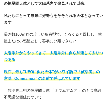
の恒星間天体として太陽系内で発見されて以来、
私たちにとって無限に好奇心をそそられる天体となってい
ます
長さ数100ｍ程の珍しい葉巻型で、くるくると回転し、彗
星または小惑星として容易に分類できない…
太陽系外からやってきて、太陽系外に自ら加速して去りつ
つある
現在、最も”UFOに似た天体”がハワイ語で「偵察者」の
意味” Oumuamua” の名前で呼ばれています
観測史上初の恒星間天体 「オウムアムア 」のもつ摩訶
不思議な価値について