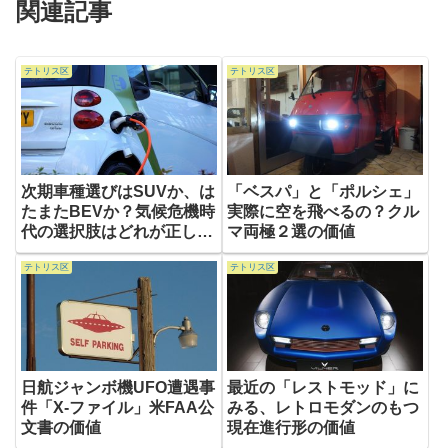
関連記事
テトリス区
テトリス区
次期車種選びはSUVか、は
「ベスパ」と「ポルシェ」
たまたBEVか？気候危機時
実際に空を飛べるの？クル
代の選択肢はどれが正しい
マ両極２選の価値
か
テトリス区
テトリス区
日航ジャンボ機UFO遭遇事
最近の「レストモッド」に
件「X-ファイル」米FAA公
みる、レトロモダンのもつ
文書の価値
現在進行形の価値