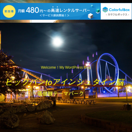
Welcome！My WordPress Blog