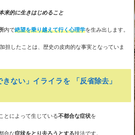
本来的に生きはじめること
所
内で
絶望を乗り越えて行く心理学
を生み出します。
へ加担したことは、歴史の皮肉的な事実となっていま
できない」イライラを 「反省除去」
ことによって生じている
不都合な症状
を
都合な
症状をとり去ろうとする
技法です。