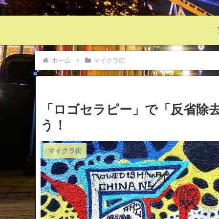
ホーム
マイクラ街
「ロゴセラピー」で「反省除
う！
マイクラ街