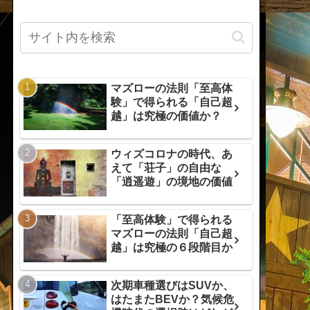
マズローの法則「至高体
験」で得られる「自己超
越」は究極の価値か？
ウィズコロナの時代、あ
えて「荘子」の自由な
「逍遥遊」の境地の価値
「至高体験」で得られる
マズローの法則「自己超
越」は究極の６段階目か
次期車種選びはSUVか、
はたまたBEVか？気候危