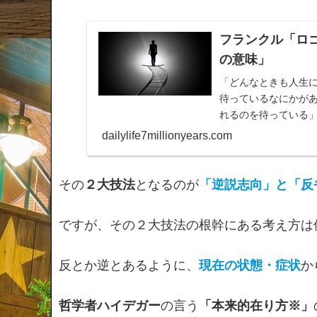
フランクル「ロ
の意味」
「どんなときも人生
待っているなにかが
れるのを待っている
ような社会になって
dailylife7millionyears.com
その
２大技法
となるのが
「逆説志向」と「反
ですが、その２大技法の根幹にある考え方は
反とか逆とあるように、
現在の状態・症状
か
哲学者ハイデガー
の言う
「本来的在り方※」