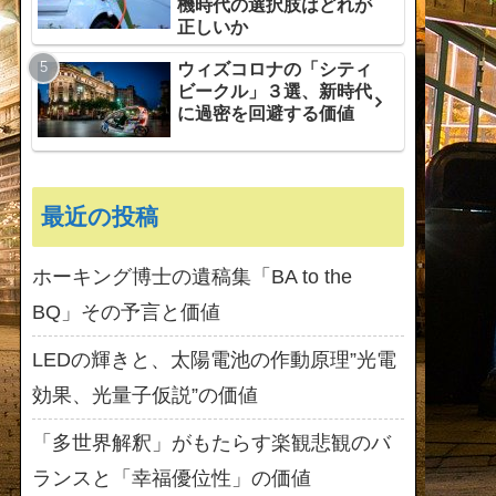
機時代の選択肢はどれが
正しいか
ウィズコロナの「シティ
ビークル」３選、新時代
に過密を回避する価値
最近の投稿
ホーキング博士の遺稿集「BA to the
BQ」その予言と価値
LEDの輝きと、太陽電池の作動原理”光電
効果、光量子仮説”の価値
「多世界解釈」がもたらす楽観悲観のバ
ランスと「幸福優位性」の価値