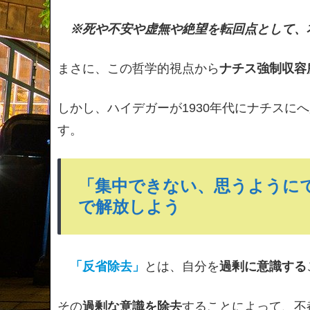
※死や不安や虚無や絶望を転回点として、
まさに、この哲学的視点から
ナチス強制収容
しかし、ハイデガーが1930年代にナチスに
す。
「集中できない、思うように
で解放しよう
「反省除去」
とは、自分を
過剰に意識する
その
過剰な意識を除去
することによって、不