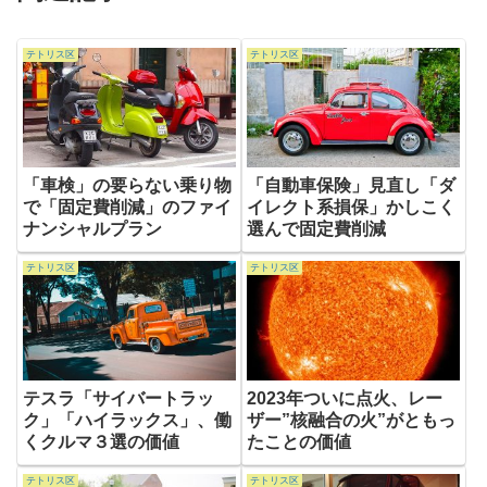
テトリス区
テトリス区
「車検」の要らない乗り物
「自動車保険」見直し「ダ
で「固定費削減」のファイ
イレクト系損保」かしこく
ナンシャルプラン
選んで固定費削減
テトリス区
テトリス区
テスラ「サイバートラッ
2023年ついに点火、レー
ク」「ハイラックス」、働
ザー”核融合の火”がともっ
くクルマ３選の価値
たことの価値
テトリス区
テトリス区