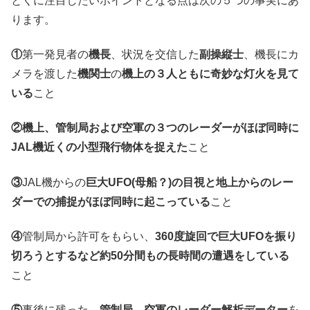
とくに注目したいポイントとなる点は次の５つの事実にあ
ります。
①
第一発見者の
機長
、状況を交信した
副操縦士
、機長にカ
メラを渡した
機関士
の
機上の３人ともに奇妙な灯火を見て
いる
こと
②
機上、管制局および空軍の３つのレーダーがほぼ同時に
JAL機近くの小型飛行物体を捉えた
こと
③
JAL機からの
巨大UFO(母船？)の目視と地上からのレー
ダーでの捕捉がほぼ同時に起こっている
こと
④
管制局から許可をもらい、
360度旋回で巨大UFOを振り
切ろうとするなど約50分間もの長時間の遭遇をしている
こと
⑤
事後に残った、
管制局、空軍のレーダー解析データー
を