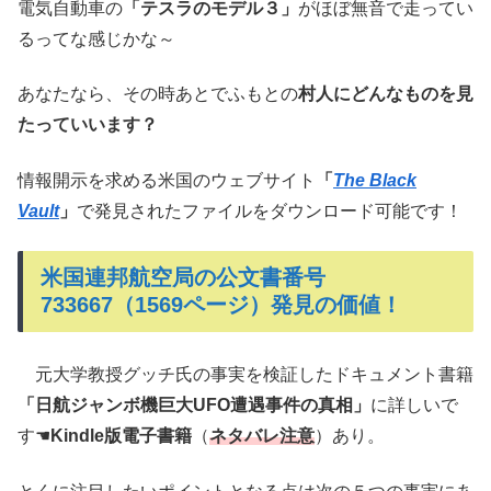
電気自動車の
「テスラのモデル３」
がほぼ無音で走ってい
るってな感じかな～
あなたなら、その時あとでふもとの
村人にどんなものを見
たっていいます？
情報開示を求める米国のウェブサイト
「
The Black
Vault
」
で発見されたファイルをダウンロード可能です！
米国連邦航空局の公文書番号
733667（1569ページ）発見の価値！
元大学教授グッチ氏の事実を検証したドキュメント書籍
「日航ジャンボ機巨大UFO遭遇事件の真相」
に詳しいで
す☚
Kindle版電子書籍
（
ネタバレ注意
）あり。