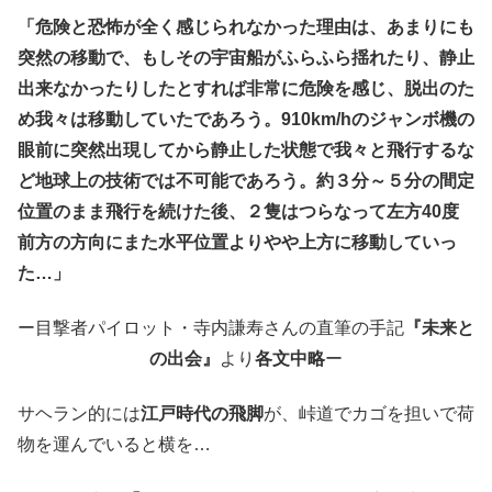
「危険と恐怖が全く感じられなかった理由は、あまりにも
突然の移動で、もしその宇宙船がふらふら揺れたり、静止
出来なかったりしたとすれば非常に危険を感じ、脱出のた
め我々は移動していたであろう。910km/hのジャンボ機の
眼前に突然出現してから静止した状態で我々と飛行するな
ど地球上の技術では不可能であろう。約３分～５分の間定
位置のまま飛行を続けた後、２隻はつらなって左方40度
前方の方向にまた水平位置よりやや上方に移動していっ
た…」
ー目撃者パイロット・寺内謙寿さんの直筆の手記
『未来と
の出会』
より
各文中略
ー
サヘラン的には
江戸時代の飛脚
が、峠道でカゴを担いで荷
物を運んでいると横を…