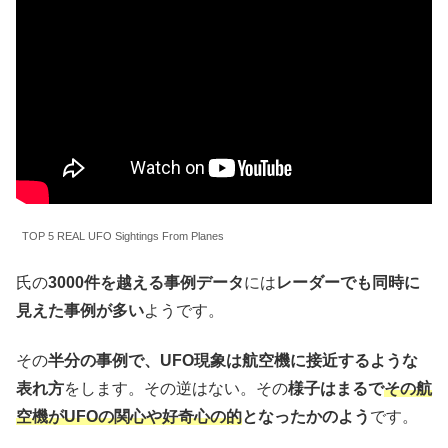
TOP 5 REAL UFO Sightings From Planes
氏の
3000件を越える事例データ
には
レーダーでも同時に
見えた事例が多い
ようです。
その
半分の事例で、UFO現象は航空機に接近するような
表れ方
をします。その逆はない。その
様子はまるで
その航
空機がUFOの関心や好奇心の的
となったかのよう
です。