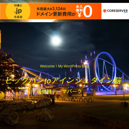
Welcome！My WordPress Blog