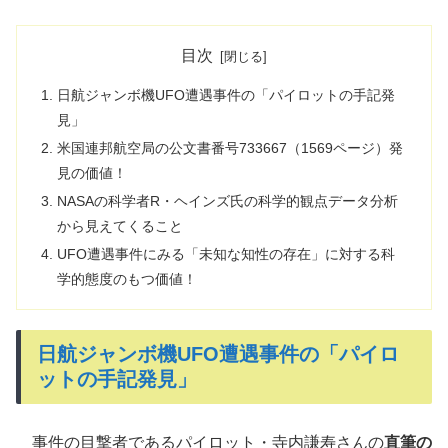
目次
日航ジャンボ機UFO遭遇事件の「パイロットの手記発
見」
米国連邦航空局の公文書番号733667（1569ページ）発
見の価値！
NASAの科学者R・ヘインズ氏の科学的観点データ分析
から見えてくること
UFO遭遇事件にみる「未知な知性の存在」に対する科
学的態度のもつ価値！
日航ジャンボ機UFO遭遇事件の「パイロ
ットの手記発見」
事件の目撃者であるパイロット・寺内謙寿さんの
直筆の