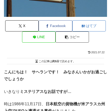
X
Facebook
はてブ
LINE
コピー
2021.07.22
この記事は
約5分
で読めます。
こんにちは！ サヘランです！ みなさんいかがお過ごし
でしょうか
いきなり
ミステリアスなお話ですが…
時は1986年11月17日、
日本航空の貨物機が米アラスカ州
上空でUFOと遭遇する事件
がありました。