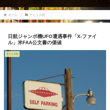
ホーム
テトリス区
日航ジャンボ機UFO遭遇事件「X-ファイ
ル」米FAA公文書の価値
テトリス区