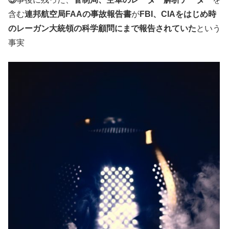
含む
連邦航空局FAAの事故報告書
が
FBI、CIAをはじめ時
のレーガン大統領の科学顧問にまで報告されていた
という
事実