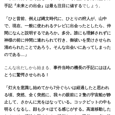
手記『未来との出会』は最も注目に値する
でしょう。
「ひと昔前、例えば縄文時代に、ひとりの狩人が、山中
で、現在、一般に使われるテレビに出会ったとしたら、仲
間になんと説明するであろか。多分。誰にも理解されずに
神様の前に仲間に連れられて行き、御祓いを受けさせられ
清められたことであろう。そんな出会いにあってしまった
のである…」
こんな出だしから始まる、
事件当時の機長の手記にはほん
とうに驚愕させられる！
「灯火を意識し始めてから7分ぐらいは経過したと思われ
る頃、突然、全く突然に、我々の眼前に２隻の宇宙船が静
止して、さかんに光をはなっている。コックピットの中も
明るくなるし、顔も少々ほてる感じがする。高速移動した