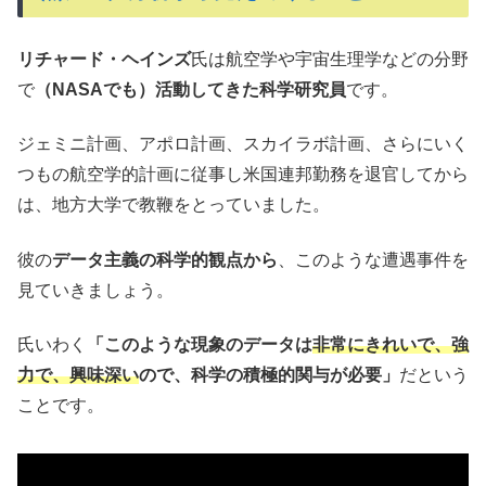
リチャード・ヘインズ
氏は航空学や宇宙生理学などの分野
で
（NASAでも）活動してきた科学研究員
です。
ジェミニ計画、アポロ計画、スカイラボ計画、さらにいく
つもの航空学的計画に従事し米国連邦勤務を退官してから
は、地方大学で教鞭をとっていました。
彼の
データ主義の科学的観点から
、このような遭遇事件を
見ていきましょう。
氏いわく
「このような現象のデータは
非常にきれいで、強
力で、興味深い
ので、科学の積極的関与が必要」
だという
ことです。