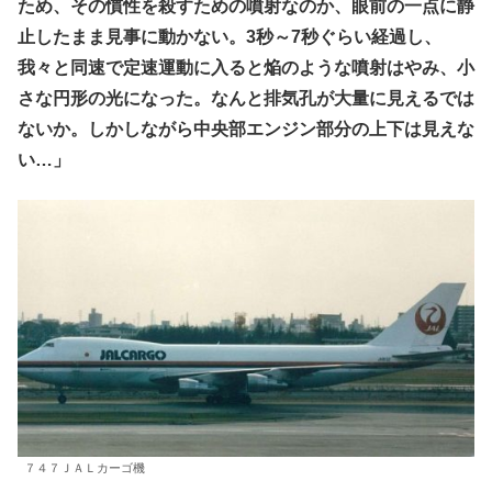
ため、その慣性を殺すための噴射なのか、眼前の一点に静
止したまま見事に動かない。3秒～7秒ぐらい経過し、
我々と同速で定速運動に入ると焔のような噴射はやみ、小
さな円形の光になった。なんと排気孔が大量に見えるでは
ないか。しかしながら中央部エンジン部分の上下は見えな
い…」
７４７ＪＡＬカーゴ機