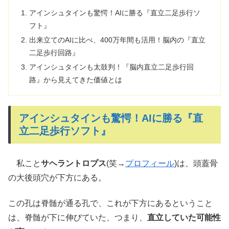
アインシュタインも驚愕！AIに勝る『直立二足歩行ソ
フト』
出来立てのAIに比べ、400万年間も活用！脳内の『直立
二足歩行回路』
アインシュタインも太鼓判！『脳内直立二足歩行回
路』から見えてきた価値とは
アインシュタインも驚愕！AIに勝る『直
立二足歩行ソフト』
私こと
サヘラントロプス
(笑→
プロフィール
)は、頭蓋骨
の大後頭穴が下方にある。
この孔は脊髄が通る孔で、これが下方にあるということ
は、脊髄が下に伸びていた、つまり、
直立していた可能性