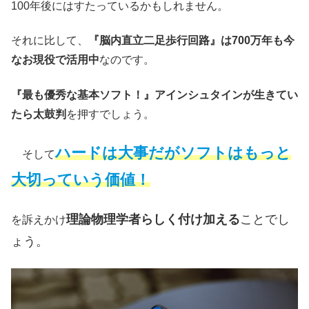
100年後にはすたっているかもしれません。
それに比して、
『脳内直立二足歩行回路』は700万年も今
なお現役で活用中
なのです。
『最も優秀な基本ソフト！』アインシュタインが生きてい
たら太鼓判
を押すでしょう。
ハードは大事だがソフトはもっと
そして
大切っていう価値！
理論物理学者らしく付け加える
ことでし
を訴えかけ
ょう。