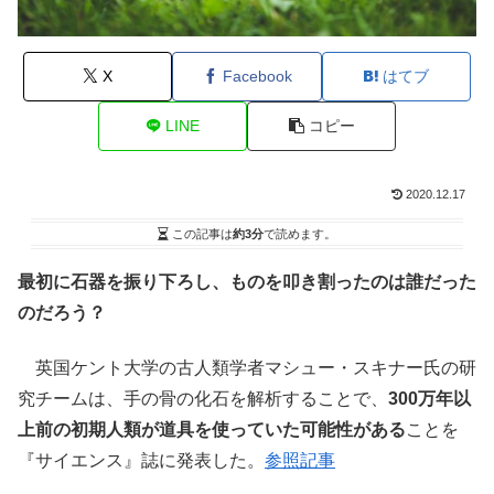
X
Facebook
はてブ
LINE
コピー
2020.12.17
この記事は
約3分
で読めます。
最初に石器を振り下ろし、ものを叩き割ったのは誰だった
のだろう？
英国ケント大学の古人類学者マシュー・スキナー氏の研
究チームは、手の骨の化石を解析することで、
300万年以
上前の初期人類が道具を使っていた可能性がある
ことを
『サイエンス』誌に発表した。
参照記事