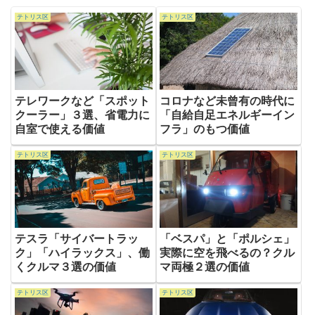
テトリス区
テトリス区
テレワークなど「スポット
コロナなど未曾有の時代に
クーラー」３選、省電力に
「自給自足エネルギーイン
自室で使える価値
フラ」のもつ価値
テトリス区
テトリス区
テスラ「サイバートラッ
「ベスパ」と「ポルシェ」
ク」「ハイラックス」、働
実際に空を飛べるの？クル
くクルマ３選の価値
マ両極２選の価値
テトリス区
テトリス区