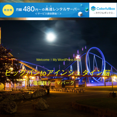
Welcome！My WordPress Blog