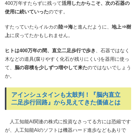
400万年すたらずに残って
活用したからこそ、次の石器の
使用に続いていった
のです。
すたっていたらイルカの
陸⇒海
と進んだように、
地上⇒樹
上
に戻ってたかもしれません。
ヒトは400万年の間、直立二足歩行で歩き
、石器ではなく
木などの道具(腐りやすく化石が残りにくい)を器用に使っ
て、
脳の容積を少しずつ増やして来た
のではないでしょう
か。
アインシュタインも太鼓判！『脳内直立
二足歩行回路』から見えてきた価値とは
人工知能AI関連の株式に投資なさってる方には恐縮です
が、人工知能AIのソフトは機器ハード進歩などもありで