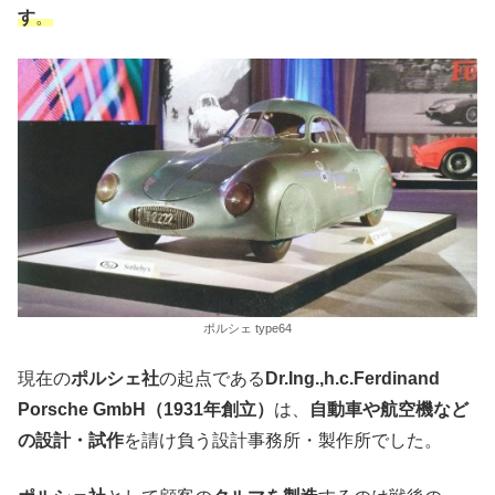
す
。
ポルシェ type64
現在の
ポルシェ社
の起点である
Dr.Ing.,h.c.Ferdinand
Porsche GmbH（1931年創立）
は、
自動車や航空機など
の設計・試作
を請け負う設計事務所・製作所でした。