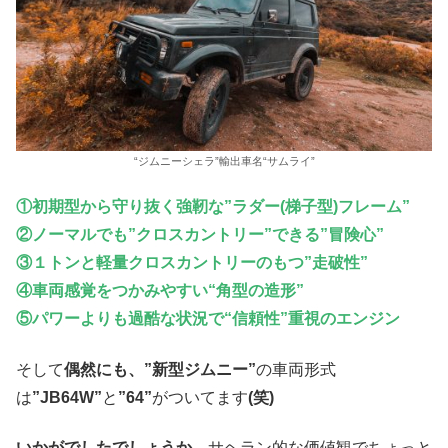
“ジムニーシェラ”輸出車名“サムライ”
①初期型から守り抜く強靭な”ラダー(梯子型)フレーム”
②ノーマルでも”クロスカントリー”できる”冒険心”
③１トンと軽量クロスカントリーのもつ”走破性”
④車両感覚をつかみやすい“角型の造形”
⑤パワーよりも過酷な状況で“信頼性”重視のエンジン
そして
偶然にも、”新型ジムニー”
の車両形式
は
”JB64W”
と
”64”
がついてます
(笑)
いかがでしたでしょうか、
サヘラン的な価値観でちょっと