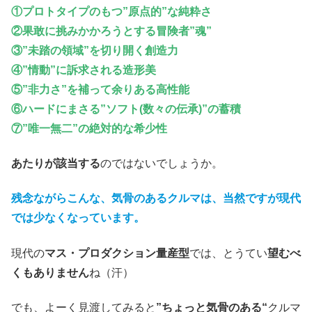
①プロトタイプのもつ”原点的”な純粋さ
②果敢に挑みかかろうとする冒険者”魂”
③”未踏の領域”を切り開く創造力
④”情動”に訴求される造形美
⑤”非力さ”を補って余りある高性能
⑥ハードにまさる”ソフト(数々の伝承)”の蓄積
⑦”唯一無二”の絶対的な希少性
あたりが該当する
のではないでしょうか。
残念ながらこんな、気骨のあるクルマは、当然ですが現代
では少なくなっています。
現代の
マス・プロダクション量産型
では、とうてい
望むべ
くもありません
ね（汗）
でも、よーく見渡してみると
”ちょっと気骨のある“
クルマ