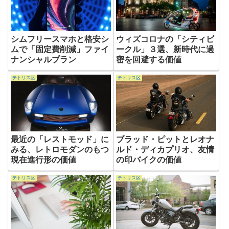
シムフリースマホと格安シ
ウィズコロナの「シティビ
ムで「固定費削減」ファイ
ークル」３選、新時代に過
ナンシャルプラン
密を回避する価値
テトリス区
テトリス区
最近の「レストモッド」に
ブラッド・ピットとレオナ
みる、レトロモダンのもつ
ルド・ディカプリオ、友情
現在進行形の価値
の印バイクの価値
テトリス区
テトリス区