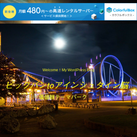
Welcome！My WordPress Blog