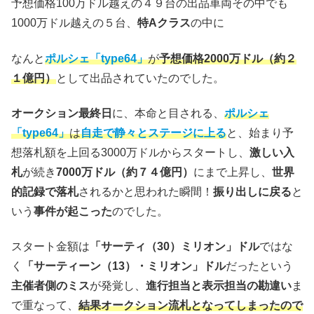
予想価格100万ドル越えの４９台の出品車両その中でも
1000万ドル越えの５台、
特Aクラス
の中に
なんと
ポルシェ「type64」
が
予想価格2000万ドル（約２
１億円）
として出品されていたのでした。
オークション最終日
に、本命と目される、
ポルシェ
「type64」
は
自走で静々とステージに上る
と、始まり予
想落札額を上回る3000万ドルからスタートし、
激しい入
札
が続き
7000万ドル（約７４億円）
にまで上昇し、
世界
的記録で落札
されるかと思われた瞬間！
振り出しに戻る
と
いう
事件が起こった
のでした。
スタート金額は
「サーティ（30）ミリオン」ドル
ではな
く
「サーティーン（13）・ミリオン」ドル
だったという
主催者側のミス
が発覚し、
進行担当と表示担当の勘違い
ま
で重なって、
結果オークション流札となってしまったので