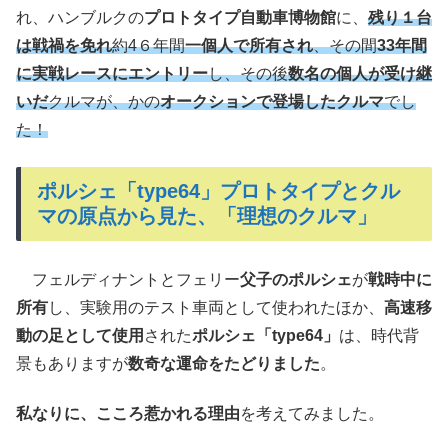
れ、ハンブルクの
プロトタイプ自動車博物館
に、
残り１台
は戦禍を免れ
約4６年間
一個人で所有され
、その間
33年間
に実戦レースにエントリー
し、その後
数名の個人が受け継
いだ
クルマが、かの
オークションで登場したクルマ
でし
た！
ポルシェ「type64」プロトタイプとクル
マの原点から見た、「理想のクルマ」
フェルディナントとフェリー
父子のポルシェ
が
戦時中に
所有
し、実験用のテスト車両として使われたほか、
高速移
動の足として使用
された
ポルシェ「type64」
は、時代背
景もありますが
数奇な運命をたどりました
。
私なりに、こころ惹かれる理由
を考えてみました。