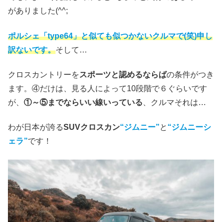
がありました(^^;
ポルシェ「type64」と似ても似つかないクルマで(笑)申し
訳ないです。
そして…
クロスカントリーを
スポーツと認めるならば
の条件がつき
ます。④だけは、見る人によって10段階で６ぐらいです
が、
①～⑤までならいい線いっている
、クルマそれは…
わが日本が誇る
SUVクロスカン
“ジムニー”
と
“ジムニーシ
ェラ”
です！