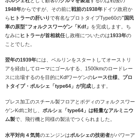
ポルシェ社
として顧客の
クルマを製造
するのは戦後の
1948年
からですが、その前に
戦前の1938年
ドイツ政府か
ら
ヒトラーの肝いり
で有名なプロトタイプType60の
”国民
車の原型”フォルクスワーゲン「Kdf」
を完成します。ち
なみに
ヒトラーが首相就任
し政権についたのは
1933年
の
ことでした。
翌年の1939年
には、ベルリンをスタートしてオーストリ
アを経由してローマにゴールする、1500kmのロードレー
スに出場するのを目的にKdfワーゲンの
レース仕様、プロ
トタイプ・ポルシェ「type64」が完成
します。
プレス加工のスチール製フロアとボディのフォルクスワー
ゲンKdfに対し、
ポルシェ「type64」は軽量なアルミニウ
ム製
で、飛行機と同様の製法でつくられました。
水平対向４気筒
のエンジンは
ポルシェの技術者
がパワーア