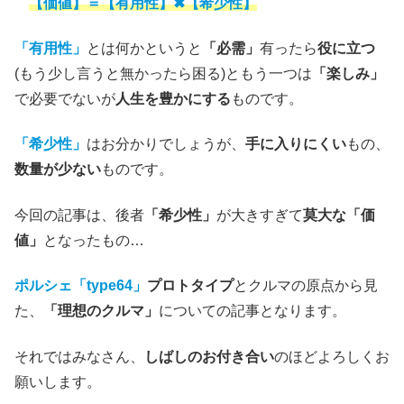
【価値】＝【有用性】✖【希少性】
「有用性」
とは何かというと
「必需」
有ったら
役に立つ
(もう少し言うと無かったら困る)ともう一つは
「楽しみ」
で必要でないが
人生を豊かにする
ものです。
「希少性」
はお分かりでしょうが、
手に入りにくい
もの、
数量が少ない
ものです。
今回の記事は、後者
「希少性」
が大きすぎて
莫大な「価
値」
となったもの…
ポルシェ「type64」
プロトタイプ
とクルマの原点から見
た、
「理想のクルマ」
についての記事となります。
それではみなさん、
しばしのお付き合い
のほどよろしくお
願いします。