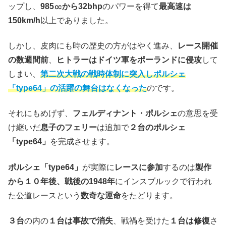
ップし、
985㏄から32bhp
のパワーを得て
最高速は
150km/h
以上でありました。
しかし、皮肉にも時の歴史の方がはやく進み、
レース開催
の数週間前
、
ヒトラーはドイツ軍をポーランドに侵攻
して
しまい、
第二次大戦の戦時体制に突入
し
ポルシェ
「type64」
の活躍の
舞台はなくなった
のです。
それにもめげず、
フェルディナント・ポルシェ
の意思を受
け継いだ
息子のフェリー
は追加で
２台のポルシェ
「type64」
を完成させます。
ポルシェ「type64」
が実際に
レースに参加
するのは
製作
から１０年後、戦後の1948年
にインスブルックで行われ
た公道レースという
数奇な運命
をたどります。
３台
の内の
１台は事故で消失
、戦禍を受けた
１台は修復
さ