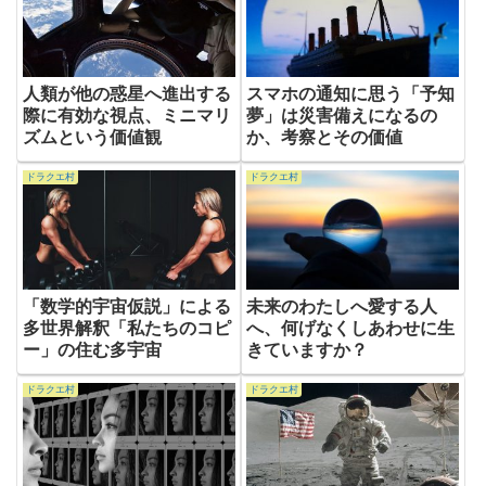
人類が他の惑星へ進出する
スマホの通知に思う「予知
際に有効な視点、ミニマリ
夢」は災害備えになるの
ズムという価値観
か、考察とその価値
ドラクエ村
ドラクエ村
「数学的宇宙仮説」による
未来のわたしへ愛する人
多世界解釈「私たちのコピ
へ、何げなくしあわせに生
ー」の住む多宇宙
きていますか？
ドラクエ村
ドラクエ村