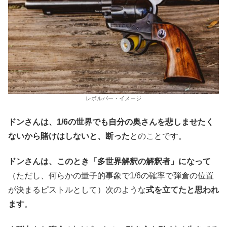
レボルバー・イメージ
ドンさんは、1/6の世界でも自分の奥さんを悲しませたく
ないから賭けはしないと、断った
とのことです。
ドンさんは、このとき「多世界解釈の解釈者」になって
（ただし、何らかの量子的事象で1/6の確率で弾倉の位置
が決まるピストルとして）次のような
式を立てたと思われ
ます
。