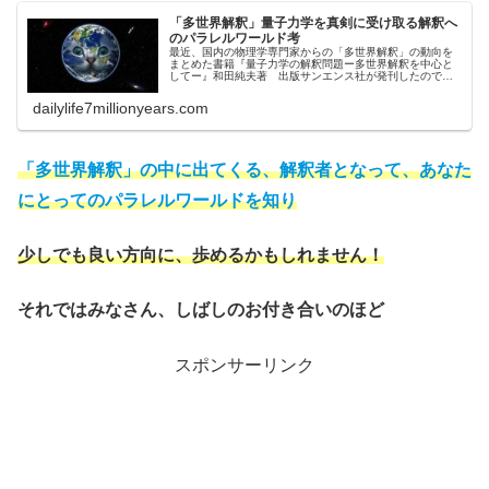
「多世界解釈」量子力学を真剣に受け取る解釈へ
のパラレルワールド考
最近、国内の物理学専門家からの「多世界解釈」の動向を
まとめた書籍『量子力学の解釈問題ー多世界解釈を中心と
してー』和田純夫著 出版サンエンス社が発刊したので購
入し読んでみました！（ネタバレに注意）これを機に気に
なっていたパラレルワールド考を…
dailylife7millionyears.com
「多世界解釈」の中に出てくる、解釈者となって、あなた
にとってのパラレルワールドを知り
少しでも良い方向に、歩めるかもしれません！
それではみなさん、しばしのお付き合いのほど
スポンサーリンク