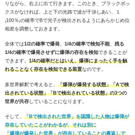
りながら、右上に出て行きます。このとき、ブラックボッ
クスがなければ、上と下の光路で波が干渉しあい、１
₍100％₎の確率でBで光子が検出されるようにあらかじめ位
相差を調整しておきます。
全体では
1/2の確率で爆発
、
1/4の確率で検知不能
、
残る
1/4の確率で爆発させずに爆弾の存在を検知
できることが
できます。
1/4の確率だとはいえ、爆弾にまったく手を触
れることなく存在を検知できる装置
なのです。
多世界解釈で考えると、
「爆弾が爆発する状態」「Aで検
出されている状態」「Bで検出されている状態」の3つ
の
世界が共存
していることになります。
そして、
「Bで検出された世界」を認識した人物は爆弾が
存在していたことがわかるが、それは別に
「爆弾が爆発した世界」が存在していることの裏返しで