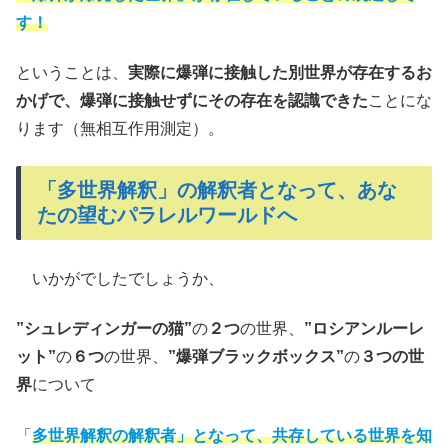
す！
ということは、
実際に爆弾に接触した別世界が存在するお
かげで、爆弾に接触せずにその存在を認識できた
ことにな
ります（無相互作用測定）。
「多世界解釈」の解釈者となって、あな
たの望むパラレルワールドへ
いかがでしたでしょうか、
”シュレディンガーの猫”
の
２つ
の世界、
”ロシアンルーレ
ット”
の
６つ
の世界、
”爆弾ブラックボックス”
の
３つの世
界
について
「
多世界解釈の解釈者」となって、共存している世界を知