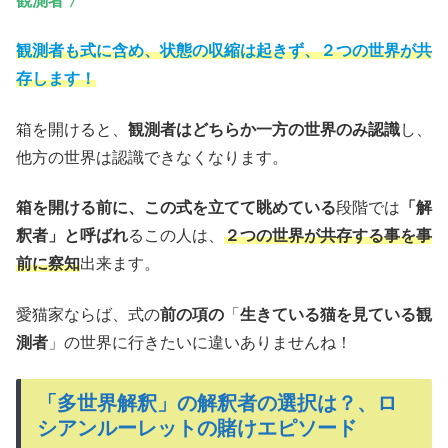
観測者 〉
観測者も式に含め、状態の収縮は起きず、２つの世界が共
存します！
箱を開けると、
観測者はどちらか一方の世界のみ認識
し、
他方の世界は認識できなくなります。
箱を開ける前に、この式を立てて眺めている
段階では
「解
釈者」と呼ばれ
るこの人は、
２つの世界が共存する事を事
前に察知
出来ます。
愛猫家ならば、式の
前の項の
「
生きている猫を見ている観
測者
」の世界に行きたいに違いありませんね！
「多世界解釈」の解釈者の選択は？、ロ
シアンルーレットの賭けエピソード