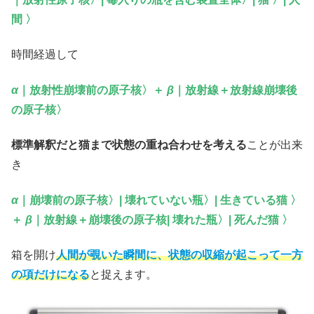
間 〉
時間経過して
α
｜放射性崩壊前の原子核〉＋
β
｜放射線＋放射線崩壊後
の原子核〉
標準解釈だと猫まで状態の重ね合わせを考える
ことが出来
き
α
｜崩壊前の原子核〉| 壊れていない瓶〉| 生きている猫 〉
＋
β
｜放射線＋崩壊後の原子核| 壊れた瓶〉| 死んだ猫 〉
箱を開け
人間が覗いた瞬間に、状態の収縮が起こって一方
の項だけになる
と捉えます。