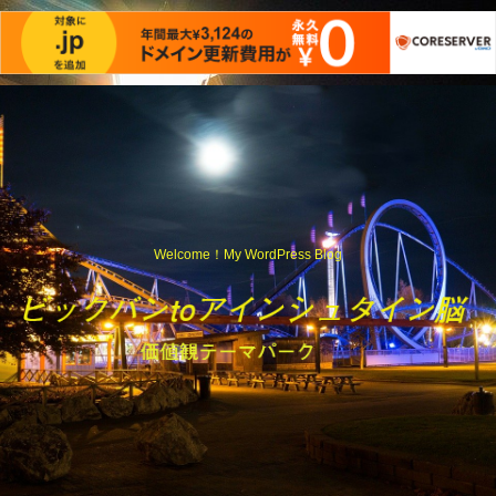
Welcome！My WordPress Blog