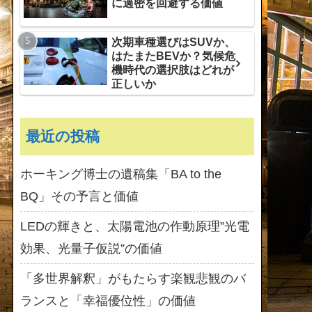
に過密を回避する価値
次期車種選びはSUVか、
はたまたBEVか？気候危
機時代の選択肢はどれが
正しいか
最近の投稿
ホーキング博士の遺稿集「BA to the
BQ」その予言と価値
LEDの輝きと、太陽電池の作動原理”光電
効果、光量子仮説”の価値
「多世界解釈」がもたらす楽観悲観のバ
ランスと「幸福優位性」の価値