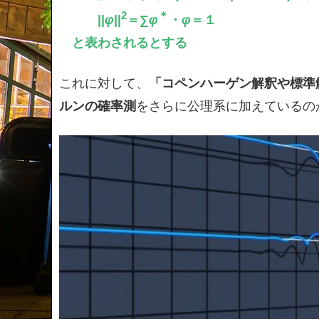
2
＊
||
φ
||
＝∑
φ
・
φ
＝１
と表わされるとする
これに対して、
「コペンハーゲン解釈や標準
ルンの確率測
をさらに公理系に加えているの