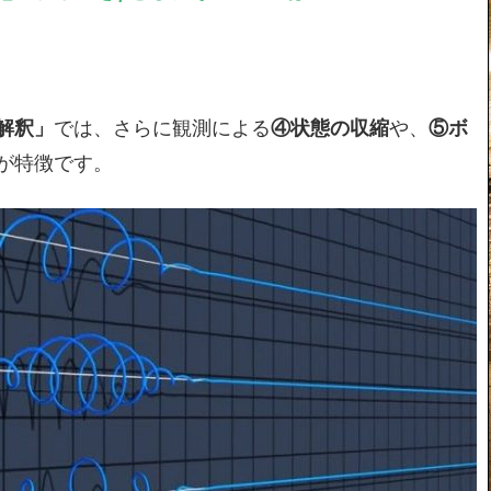
解釈」
では、さらに観測による
④状態の収縮
や、
⑤ボ
が特徴です。