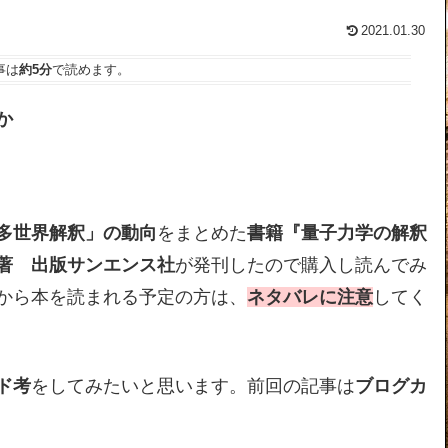
2021.01.30
事は
約5分
で読めます。
か
多世界解釈」の動向
をまとめた
書籍『量子力学の解釈
著 出版サンエンス社
が発刊したので購入し読んでみ
から本を読まれる予定の方は、
ネタバレに注意
してく
ド考
をしてみたいと思います。前回の記事は
ブログカ