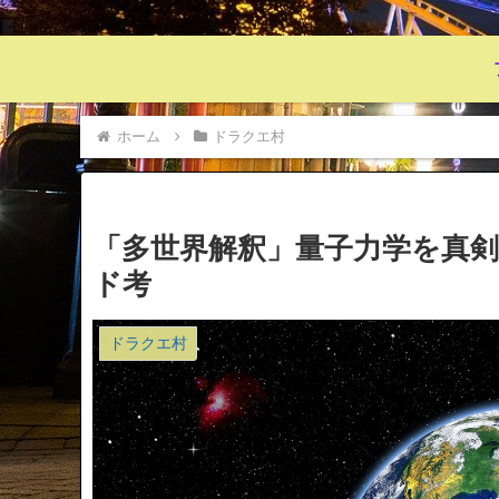
ホーム
ドラクエ村
「多世界解釈」量子力学を真
ド考
ドラクエ村