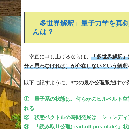
「多世界解釈」量子力学を真
んは？
率直に申し上げるならば、
「多世界解釈」
分と思わなければ）が介在しないという解釈
以下に記すように、
3つの最小公理系だけ
で
① 量子系の状態は、何らかのヒルベルト空
れる
② 状態ベクトルの時間発展は、シュレディ
③ 「読み取り公理(read-off postulate