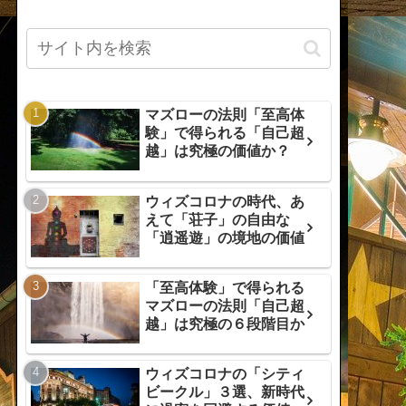
マズローの法則「至高体
験」で得られる「自己超
越」は究極の価値か？
ウィズコロナの時代、あ
えて「荘子」の自由な
「逍遥遊」の境地の価値
「至高体験」で得られる
マズローの法則「自己超
越」は究極の６段階目か
ウィズコロナの「シティ
ビークル」３選、新時代