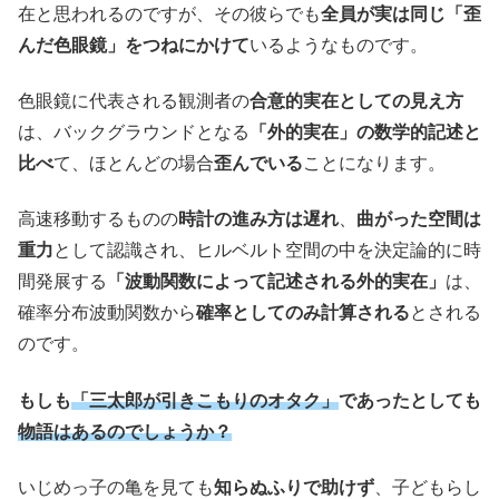
在と思われるのですが、その彼らでも
全員が実は同じ「歪
んだ色眼鏡」をつねにかけて
いるようなものです。
色眼鏡に代表される観測者の
合意的実在としての見え方
は、バックグラウンドとなる
「外的実在」の数学的記述と
比べ
て、ほとんどの場合
歪んでいる
ことになります。
高速移動するものの
時計の進み方は遅れ
、
曲がった空間は
重力
として認識され、ヒルベルト空間の中を決定論的に時
間発展する
「波動関数によって記述される外的実在」
は、
確率分布波動関数から
確率としてのみ計算される
とされる
のです。
もしも
「三太郎が引きこもりのオタク」
であったとしても
物語はあるのでしょうか？
いじめっ子の亀を見ても
知らぬふりで助けず
、子どもらし