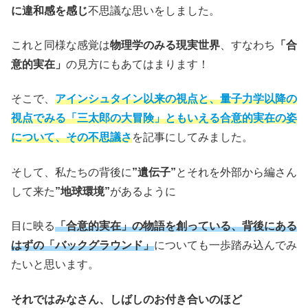
に違和感を感じ
不思議な思いをしました。
これと同様な感覚は
物理学のみる現実世界
、すなわち
「合
意的実在」
の見方にもあてはまります！
そこで、
アインシュタイン以来の視点と、量子力学以降の
視点でみる「三太郎の大冒険」ともいえる合意的実在の姿
について、その不思議さ
を記事にしてみました。
そして、私たちの背後に
”遺伝子”
とそれを外部から編さん
して来た
”地球環境”
があるように
目に映る
「合意的実在」の物語を創っている、背後にある
はずの「バックグラウンド」
についても一歩踏み込んでみ
たいと思います。
それではみなさん、しばしのお付き合いのほど