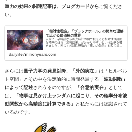
重力の効果の関連記事は、ブログカードから
ご覧くださ
い。
「相対性理論」「ブラックホール」の簡単な理解
で広がる価値観の世界
以前に、砂時計ならぬ光時計の図で捉えると相対性理論的
な時間の遅れ「浦島効果」が分かりやすいという記事を書
きました。同じく相対性理論の「重力の効果」を図で捉え
ると、その最大的効果の「ブラックホール」まで分かりや
すくなるということで記事にして…
dailylife7millionyears.com
さらには
量子力学の発見以降
、
「外的実在」
は「ヒルベル
ト空間」とその中を決定論的に時間発展する
「波動関数」
によって記述
されうるのですが、
「合意的実在」
として
は、
「物事は見かけ上ランダムに起こり、その確率分布波
動関数から高精度に計算できる」
と私たちには認識されて
いるのです。