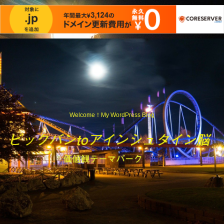
Welcome！My WordPress Blog