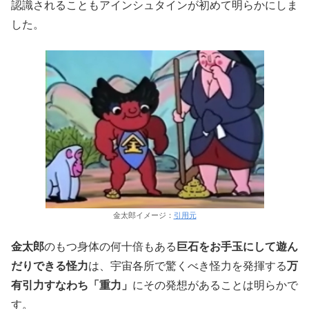
認識されることもアインシュタインが初めて明らかにしま
した。
金太郎イメージ：
引用元
金太郎
のもつ身体の何十倍もある
巨石をお手玉にして遊ん
だりできる怪力
は、宇宙各所で驚くべき怪力を発揮する
万
有引力すなわち「重力」
にその発想があることは明らかで
す。