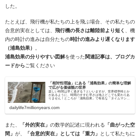
した。
たとえば、飛行機が私たちの上を飛ぶ場合、その私たちの
合意的実在としては、
飛行機の長さは離陸前より短く
、機
内の時計の進みは自分たちの
時計の進みより遅くなります
（浦島効果）
。
浦島効果の分りやすい図解
を使った
関連記事は、ブログカ
ードから
ご覧ください
「相対性理論」にある「浦島効果」の簡単な理解
で広がる価値観の世界
楽しい時間は早く過ぎる？といいますが、世界標準時とか
があるように、時間のすすむ早さは地上どこでも変わりあ
りません！ところが「浦島効果」で有名な「タイムマシ
ン」のようなことが「相対性理論」で明らかにされていま
す。この「時間の遅れ」にスポット…
dailylife7millionyears.com
また、
「外的実在」
の数学的記述に現われる
「曲がった空
間」
が、
「合意的実在」としては「重力」
として私たちに