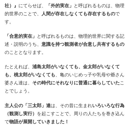
社）』
にてらせば、
「外的実在」
と呼ばれるものは、物理
的世界のことで、
人間が存在しなくても存在するもの
で
す。
「合意的実在」
と呼ばれるものは、物理的世界に関する記
述・説明のうち、
意識を持つ観測者が合意し共有するもの
のこととなります。
たとえれば、
浦島太郎がいなくても、金太郎がいなくて
も、桃太郎がいなくても
、亀のいじめっ子や乳母や爺さん
婆さん達は、
その時代にそれなりに普通に暮らしていた
こ
とでしょう。
主人公の「三太郎」達
は、その昔に生まれ
いろいろな行為
（観測し実行）
を起こすことで、周りの人たちを巻き込ん
で
物語が展開していきました！