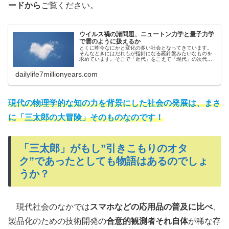
ードから
ご覧ください。
ウイルス禍の諸問題、ニュートン力学と量子力学
で雲のように扱えるか
とくに昨今なにかと変化の多い社会となってきています。
そんなときにはだれもが指針になる羅針盤みたいなものを
求めています。そこで「近代」をこえて「現代」の次代の
価値観をおさらいしてみます。ウイズコロナ、アフターコ
ロナの変わりゆく現代社会の対応…
dailylife7millionyears.com
現代の物理学的な知の力を背景にした社会の発展は、まさ
に「三太郎の大冒険」そのものなのです！
「三太郎」がもし”引きこもりのオタ
ク”であったとしても物語はあるのでしょ
うか？
現代社会のなかでは
スマホなどの応用品の普及に比べ
、
製品化のための技術開発の
合意的観測者それ自体
が稀な存