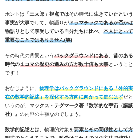
ホントは
「三太郎」視点では
その時代に
生きていたという
事実が大事
でして、物語りが
ドラマチックであるか否かは
物語りとして享受している自分たちに比べ
、
本人にとって
重要なことではありません(笑)
その時代の背景という
バックグラウンドにある
、昔のある
時代の
１コマの歴史の進みの方が数十倍も大事
ということ
です！
おなじように、
物理学はバックグラウンドにある「外的実
在の数学的記述」を深化する方向に向かって進むはず
だと
いうのが、
マックス・テグマーク著『数学的な宇宙（講談
社）』
の内容の主張なのでしょう。
数学的記述とは
、物理的対象を
要素とその関係性として方