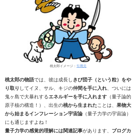
桃太郎イメージ：
引用元
桃太郎の物語
では、彼は成長し
きび団子（という粒）をや
り取り
してイヌ、サル、キジの
仲間を手に入れ
、ついには
鬼ヶ島で大暴れする
エネルギーを手に入れます
（量子論的
原子核の構造！）、出生の
桃から生まれた
ことは、
果物大
から始まるインフレーション宇宙論
（量子力学の宇宙論）
にも通じますよね！
量子力学の感覚的理解には関連記事
があります、
ブログカ