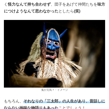
く
怪力なんて持ち合わせず
、団子をあげて仲間たちを
味方
につけようなんて思わなかった
としたら
(笑)
鬼が元気？・イメージ
もちろん、
それなりの「三太郎」の人生があり、昔話しに
ならない地味な物語りもあった
ことでしょう！