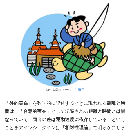
浦島太郎イメージ：
引用元
「外的実在」
を数学的に記述するときに現われる
距離と時
間は
、
「合意的実在」
として認識される
距離と時間とは異
なって
いて、両者の
差は運動速度に依存
している、という
ことをアインシュタインは
「相対性理論」
で明らかにしま