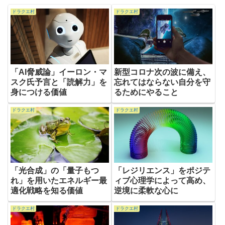
ドラクエ村
ドラクエ村
「AI脅威論」イーロン・マ
新型コロナ次の波に備え、
スク氏予言と「読解力」を
忘れてはならない自分を守
身につける価値
るためにやること
ドラクエ村
ドラクエ村
「光合成」の「量子もつ
「レジリエンス」をポジテ
れ」を用いたエネルギー最
ィブ心理学によって高め、
適化戦略を知る価値
逆境に柔軟な心に
ドラクエ村
ドラクエ村