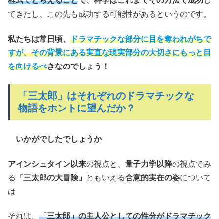
程式でとらえること
で、科学はこれまでその方法で成功
し
てきたし、この先も成功する可能性があるというのです。
私たちは常日頃、
ドラマチックな部分に目を奪われがちで
すが、その背景にある実直な現実部分の大切さにもっと目
を向けるべ
きなのでしょう！
「三太郎」はそれぞれのドラマチックな
物語をホントに望んだか？
いかがでしたでしょうか
アインシュタイン以来
の視点と、
量子力学以降
の視点でみ
る
「三太郎の大冒険」
ともいえる
合意的実在の姿
について
は
それは、
「三太郎」の主人公としての性分がドラマチック