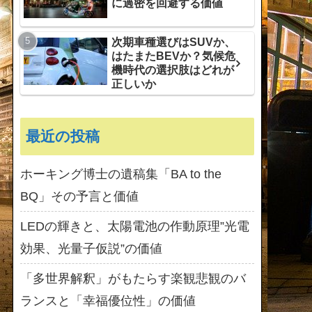
に過密を回避する価値
次期車種選びはSUVか、
はたまたBEVか？気候危
機時代の選択肢はどれが
正しいか
最近の投稿
ホーキング博士の遺稿集「BA to the
BQ」その予言と価値
LEDの輝きと、太陽電池の作動原理”光電
効果、光量子仮説”の価値
「多世界解釈」がもたらす楽観悲観のバ
ランスと「幸福優位性」の価値