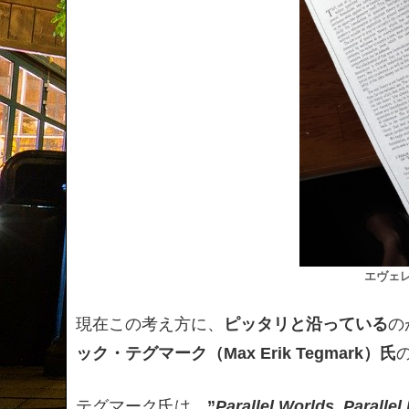
エヴェ
現在この考え方に、
ピッタリと沿っている
の
ック・テグマーク（Max Erik Tegmark）氏
テグマーク氏は、
”
Parallel Worlds, Parallel