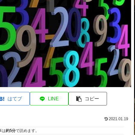
はてブ
LINE
コピー
2021.01.19
事は
約5分
で読めます。