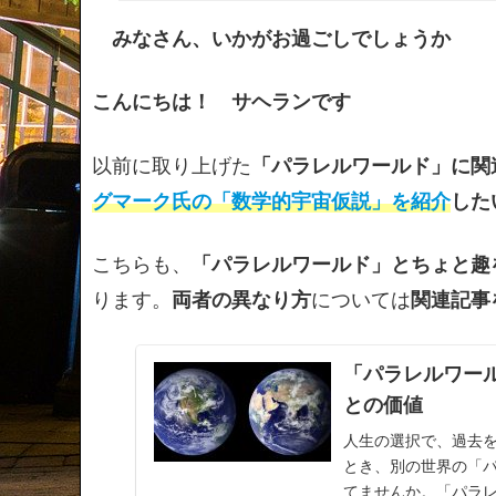
みなさん、いかがお過ごしでしょうか
こんにちは！ サヘランです
以前に取り上げた
「パラレルワールド」に関
グマーク氏の「数学的宇宙仮説」を紹介
した
こちらも、
「パラレルワールド」とちょと趣
ります。
両者の異なり方
については
関連記事
「パラレルワー
との価値
人生の選択で、過去
とき、別の世界の「
てませんか。「パラ