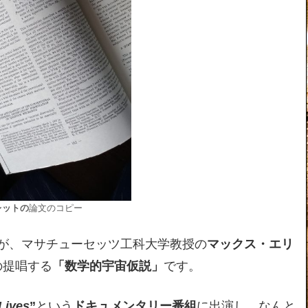
レットの
論文のコピー
が、マサチューセッツ工科大学教授の
マックス・エリ
の提唱する
「数学的宇宙仮説」
です。
 Lives
”
という
ドキュメンタリー番組
に出演し、なんと