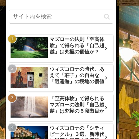
マズローの法則「至高体
験」で得られる「自己超
越」は究極の価値か？
ウィズコロナの時代、あ
えて「荘子」の自由な
「逍遥遊」の境地の価値
「至高体験」で得られる
マズローの法則「自己超
越」は究極の６段階目か
ウィズコロナの「シティ
ビークル」３選、新時代