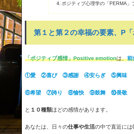
ポジティブ心理学の「PERMA」プ
第１と第２の幸福の要素、P「
「ポジティブ感情」Positive emotion
は、
前
①愛 ②喜び ③感謝 ④安らぎ ⑤興味
⑥希望 ⑦誇り ⑧愉快 ⑨鼓舞 ⑩畏敬
と
１０種類
ほどの感情があります。
あなたは、日々の
仕事や生活
の中で直近には