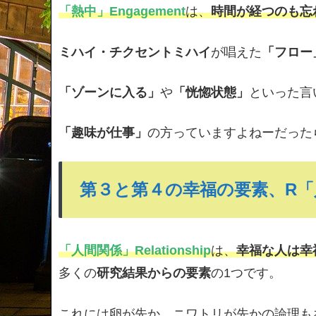
「熱中」Engagement
は、
時間が経つのも忘
ミハイ・チクセントミハイ
が唱えた
「フロー
「ゾーンに入る」
や
「恍惚状態」
といった言
「趣味が仕事」
の方っていますよねーだった
第３と第４の幸福の要素、R
「人間関係」Relationship
は、
幸福な人は幸
多くの
研究結果からの要素
の1つです。
これには卵が先か、ニワトリが先かの論理も