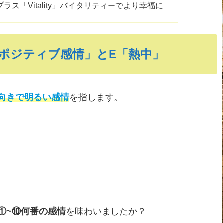
ラス「Vitality」バイタリティーでより幸福に
ポジティブ感情」とE「熱中」
向きで明るい感情
を指します。
①~⑩何番の感情
を味わいましたか？