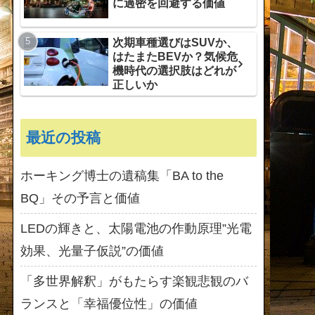
に過密を回避する価値
次期車種選びはSUVか、
はたまたBEVか？気候危
機時代の選択肢はどれが
正しいか
最近の投稿
ホーキング博士の遺稿集「BA to the
BQ」その予言と価値
LEDの輝きと、太陽電池の作動原理”光電
効果、光量子仮説”の価値
「多世界解釈」がもたらす楽観悲観のバ
ランスと「幸福優位性」の価値