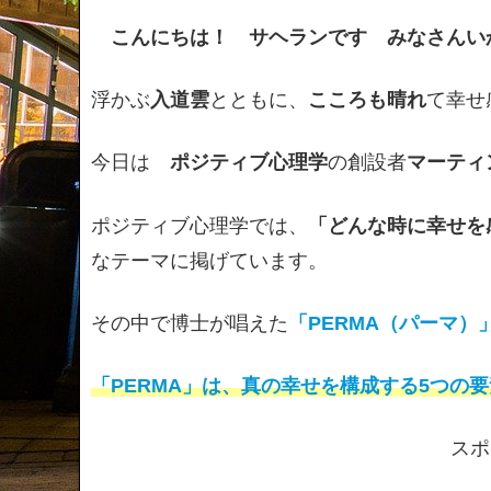
こんにちは！ サヘランです みなさんい
浮かぶ
入道雲
とともに、
こころも晴れ
て幸せ
今日は
ポジティブ心理学
の創設者
マーティ
ポジティブ心理学では、
「どんな時に幸せを
なテーマに掲げています。
その中で博士が唱えた
「PERMA（パーマ）
「PERMA」は、真の幸せを構成する5つの
スポ