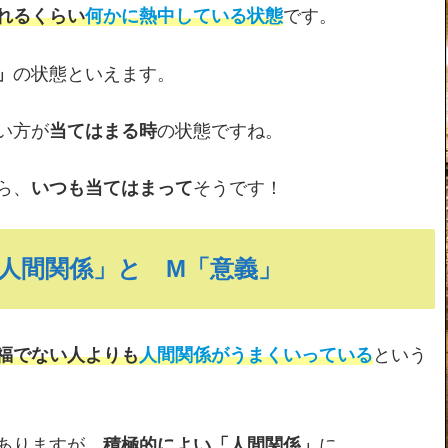
れるくらい
何かに熱中している状態
です。
」
の状態といえます。
い方が
当てはまる時
の状態ですね。
ら、
いつも当てはまって
そうです！
「人間関係」と M「意義」
福でない人よりも
人間関係がうまくいっている
という
ありますが、
積極的によい「人間関係」
に