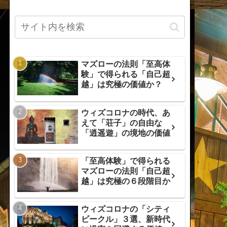
マズローの法則「至高体
験」で得られる「自己超
越」は究極の価値か？
ウィズコロナの時代、あ
えて「荘子」の自由な
「逍遥遊」の境地の価値
「至高体験」で得られる
マズローの法則「自己超
越」は究極の６段階目か
ウィズコロナの「シティ
ビークル」３選、新時代