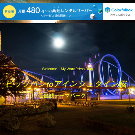
Welcome！My WordPress Blog