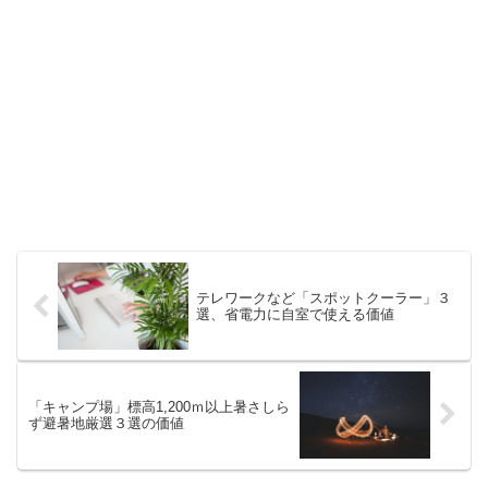
テレワークなど「スポットクーラー」３
選、省電力に自室で使える価値
「キャンプ場」標高1,200ｍ以上暑さしら
ず避暑地厳選３選の価値