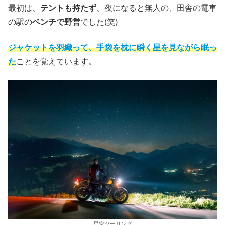
最初は、
テントも持たず
、夜になると無人の、田舎の電車
の駅の
ベンチで野営
でした(笑)
ジャケットを
羽織って
、手袋を枕に
瞬く星を見ながら
眠っ
た
ことを覚えています。
星空ツーリング