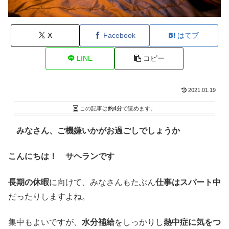
X
Facebook
はてブ
LINE
コピー
2021.01.19
この記事は
約4分
で読めます。
みなさん、ご機嫌いかがお過ごしでしょうか
こんにちは！ サヘランです
長期の休暇
に向けて、みなさんもたぶん
仕事はスパート中
だったりしますよね。
集中もよいですが、
水分補給
をしっかりし
熱中症に気をつ