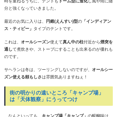
時を重ねるうちに、テントも
ドーム型に進化
し風や雨に随
分と強くなっていきました。
最近のお気に入りは、
円錐(えんすい)型
の
「インディアン
ス・ティピー」
タイプのテントです。
これは、
オールシーズン
使えて
真ん中の柱
付近から
煙突を
通し
て煮炊きや、ストーブにすることも出来るのが優れも
のです。
サヘランは冬は、ツーリングしないのですが、
オールシー
ズン使える頼もしさ
は雰囲気ありますねぇ！
街の明かりの遠いところ「キャンプ場」
は「天体観察」にうってつけ
なんといっても、
キャンプ場「キャンプ」
の醍醐味は、