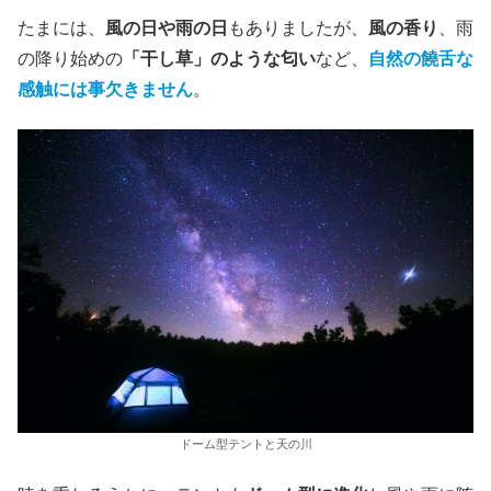
たまには、
風の日や雨の日
もありましたが、
風の香り
、雨
の降り始めの
「干し草」のような匂い
など、
自然の
饒舌な
感触
には事欠きません
。
ドーム型テントと天の川