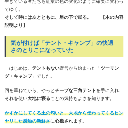
生きている者たちも紅葉の色の変化のように確実に変わっ
てゆく。
そして時には友とともに、星の下で眠る。
【本の内容
説明より】
気が付けば「テント・キャンプ」の快適
さのとりこになっていた
はじめは、
テントもない
野営から始まった
「ツーリン
グ・キャンプ」
でした。
回を重ねてから、やっと
チープな三角テント
を手に入れ、
それを使い
大地に寝る
ことの気持ちよさを知ります。
かすかにしてくる
土の匂い
と、大地から伝わってくる
ヒン
ヤリした感触
の新鮮さ
に
心癒されます
。