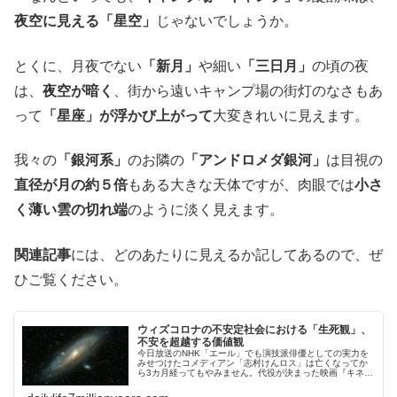
夜空に見える「星空」
じゃないでしょうか。
とくに、月夜でない
「新月」
や細い
「三日月」
の頃の夜
は、
夜空が暗く
、街から遠いキャンプ場の街灯のなさもあ
って
「星座」が浮かび上がって
大変きれいに見えます。
我々の
「銀河系」
のお隣の
「アンドロメダ銀河」
は目視の
直径が月の約５倍
もある大きな天体ですが、肉眼では
小さ
く薄い雲の切れ端
のように淡く見えます。
関連記事
には、どのあたりに見えるか記してあるので、ぜ
ひご覧ください。
ウィズコロナの不安定社会における「生死観」、
不安を超越する価値観
今日放送のNHK「エール」でも演技派俳優としての実力を
みせつけたコメディアン「志村けんロス」は亡くなってか
ら3カ月経ってもやみません。代役が決まった映画『キネマ
の神様』も同様「志村けんロス」を助長しそうです。みじ
かな方が亡くなる「生死観」…