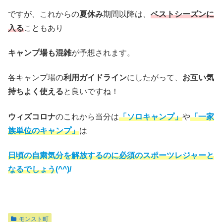
ですが、これからの
夏休み
期間以降は、
ベストシーズンに
入る
こともあり
キャンプ場も混雑
が予想されます。
各キャンプ場の
利用ガイドライン
にしたがって、
お互い気
持ちよく使える
と良いですね！
ウィズコロナ
のこれから当分は
「ソロキャンプ」
や
「一家
族単位のキャンプ」
は
日頃の自粛気分を解放するのに必須のスポーツレジャーと
なるでしょう
(^^)/
モンスト町