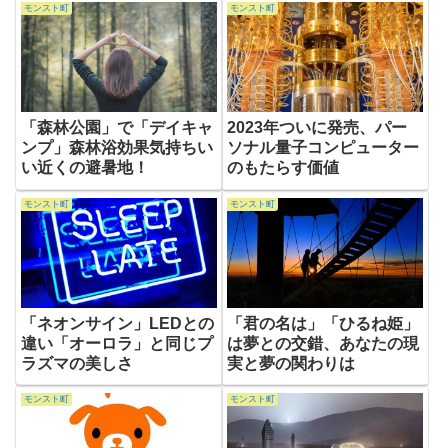
モンスト町
モンスト町
「森林公園」で「デイキャ
2023年ついに発売、パー
ンプ」森林浴効果気持ちい
ソナル量子コンピューター
い近くの避暑地！
のもたらす価値
モンスト町
モンスト町
「ネオンサイン」LEDとの
「君の名は」「ひるね姫」
違い「オーロラ」と同じプ
は夢との交錯、あなたの現
ラズマの美しさ
実と夢の関わりは
モンスト町
モンスト町