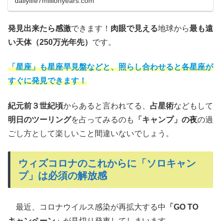
dailylife7millionyears.com
発見出来たら感激
できます！
肉眼で見える
地球から
最も遠
い天体（250万光年先）
です。
「星座」も星座早見盤などと、照らし合わせると各星座が
すぐに発見できます！
紀元前３世紀頃
からあると言われてる、
占星術
などもして
明日のツーリング
を占ってみるのも
「キャンプ」の夜
の過
ごし方として楽しいこと間違いないでしょう。
ウィズコロナのこれからに「ソロキャン
プ」は必須の解放感
最近、コロナウイルス感染が再拡大する中
「GO TO
キャンペーン」
が見切り発車してしまいます。