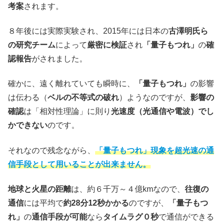
考案
されます。
８年後には実際実験され、2015年には日本の
古澤明氏ら
の研究チーム
によって
厳密に検証
され
「量子もつれ」
の
確
認報告
がされました。
確かに、遠く離れていても瞬時に、
「量子もつれ」
の影響
は伝わる（
ベルの不等式の破れ
）ようなのですが、
影響の
確認
は「相対性理論」に則り
光速度（光通信や電波）でし
かできない
のです。
それなので残念ながら、
「量子もつれ」現象を超光速の通
信手段として用いることが出来ません。
地球と火星の距離
は、約６千万～４億kmなので、
往復の
通信
には平均で
約28分12秒かかる
のですが、
「量子もつ
れ」
の
通信手段が可能
なら
タイムラグ０秒
で通信ができる