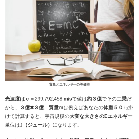
質量とエネルギーの等価性
光速度はｃ
＝299,792,458
m/s
で値は
約３億
でその
二乗
だ
から、
３億✖３億
、
質量ｍ
は例えばあなたの
体重５０
㎏掛
けて計算すると、宇宙規模の
大変な大きさのEエネルギー
単位は
J（ジュール）
になります。