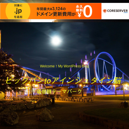
Welcome！My WordPress Blog