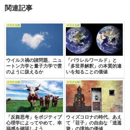
関連記事
ドラクエ村
ドラクエ村
ウイルス禍の諸問題、ニュ
「パラレルワールド」と
ートン力学と量子力学で雲
「多世界解釈」の本質的違
のように扱えるか
いを知ることの価値
ドラクエ村
ドラクエ村
「反芻思考」をポジティブ
ウィズコロナの時代、あえ
心理学によってやめて、幸
て「荘子」の自由な「逍遥
福感を確認しよう
遊」の境地の価値