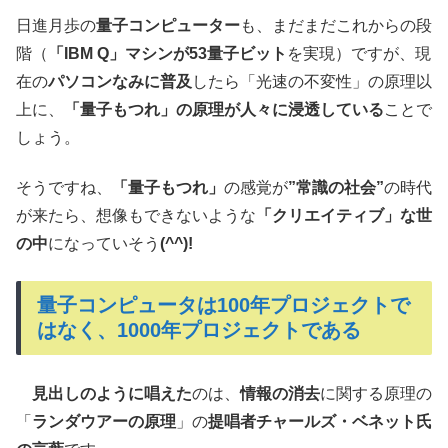
日進月歩の
量子コンピューター
も、まだまだこれからの段
階（
「IBM Q」マシンが53量子ビット
を実現）ですが、現
在の
パソコンなみに普及
したら「光速の不変性」の原理以
上に、
「量子もつれ」の原理が人々に浸透している
ことで
しょう。
そうですね、
「量子もつれ」
の感覚が
”常識の社会”
の時代
が来たら、想像もできないような
「クリエイティブ」な世
の中
になっていそう
(^^)!
量子コンピュータは100年プロジェクトで
はなく、1000年プロジェクトである
見出しのように唱えた
のは、
情報の消去
に関する原理の
「
ランダウアーの原理
」の
提唱者チャールズ・ベネット氏