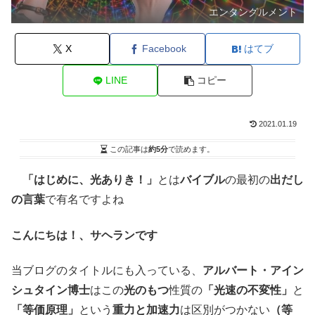
エンタングルメント
X
Facebook
はてブ
LINE
コピー
2021.01.19
この記事は
約5分
で読めます。
「はじめに、光ありき！」
とは
バイブル
の最初の
出だし
の言葉
で有名ですよね
こんにちは！、サヘランです
当ブログのタイトルにも入っている、
アルバート・アイン
シュタイン博士
はこの
光のもつ
性質の
「光速の不変性」
と
「等価原理」
という
重力と加速力
は区別がつかない
（等