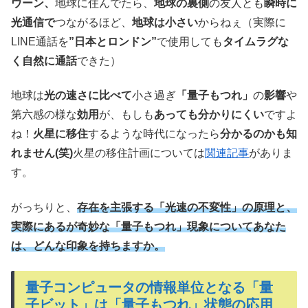
ウーン、
地球に住んでたら、
地球の裏側
の友人とも
瞬時に
光通信で
つながるほど、
地球は小さい
からねぇ（実際に
LINE通話を
”日本とロンドン”
で使用しても
タイムラグな
く自然に通話
できた）
地球は
光の速さに比べて
小さ過ぎ
「量子もつれ」
の
影響
や
第六感の様な
効用
が、もしも
あっても分かりにくい
ですよ
ね！
火星に移住
するような時代になったら
分かるのかも知
れません(笑)
火星の移住計画については
関連記事
がありま
す。
がっちりと、
存在を主張する「光速の不変性」の原理と、
実際にあるが奇妙な「量子もつれ」現象についてあなた
は、どんな印象を持ちますか。
量子コンピュータの情報単位となる「量
子ビット」は「量子もつれ」状態の応用