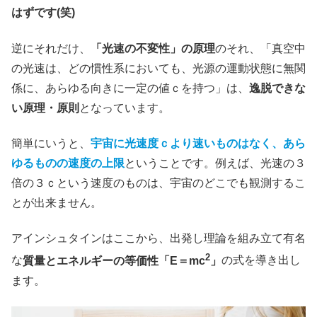
はずです(笑)
逆にそれだけ、
「光速の不変性」の原理
のそれ、「真空中
の光速は、どの慣性系においても、光源の運動状態に無関
係に、あらゆる向きに一定の値ｃを持つ」は、
逸脱できな
い原理・原則
となっています。
簡単にいうと、
宇宙に光速度ｃより速いものはなく、あら
ゆるものの速度の上限
ということです。例えば、光速の３
倍の３ｃという速度のものは、宇宙のどこでも観測するこ
とが出来ません。
アインシュタインはここから、出発し理論を組み立て有名
2
な
質量とエネルギーの等価性「E＝mc
」
の式を導き出し
ます。