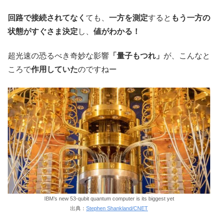
回路で接続されてなく
ても、
一方を測定
すると
もう一方の
状態がすぐさま決定
し、
値がわかる！
超光速の恐るべき奇妙な影響
「量子もつれ」
が、こんなと
ころで
作用していた
のですねー
IBM’s new 53-qubit quantum computer is its biggest yet
出典：
Stephen Shankland/CNET