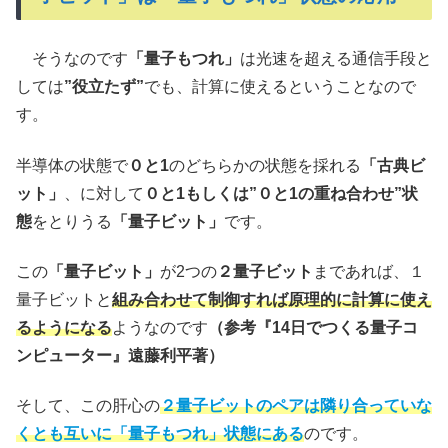
そうなのです
「量子もつれ」
は光速を超える通信手段と
しては
”役立たず”
でも、計算に使えるということなので
す。
半導体の状態で
０と1
のどちらかの状態を採れる
「古典ビ
ット」
、に対して
０と1もしくは”０と1の重ね合わせ”状
態
をとりうる
「量子ビット」
です。
この
「量子ビット」
が2つの
２量子ビット
まであれば、１
量子ビットと
組み合わせて制御すれば原理的に計算に使え
るようになる
ようなのです
（参考『14日でつくる量子コ
ンピューター』遠藤利平著）
そして、この肝心の
２量子ビットのペアは隣り合っていな
くとも互いに「量子もつれ」状態にある
のです。