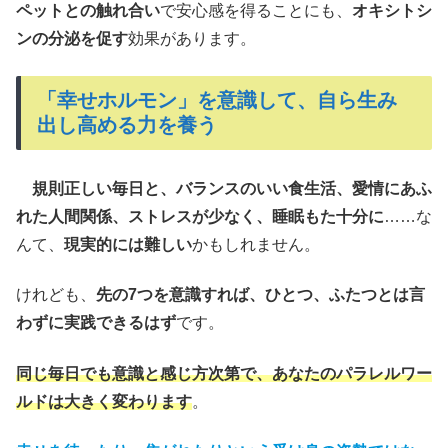
ペットとの触れ合い
で安心感を得ることにも、
オキシトシ
ンの分泌を促す
効果があります。
「幸せホルモン」を意識して、自ら生み
出し高める力を養う
規則正しい毎日と、バランスのいい食生活、愛情にあふ
れた人間関係、ストレスが少なく、睡眠もた十分に
……な
んて、
現実的には難しい
かもしれません。
けれども、
先の7つを意識すれば、ひとつ、ふたつとは言
わずに実践できるはず
です。
同じ毎日でも意識と感じ方次第で、あなたのパラレルワー
ルドは大きく変わります
。