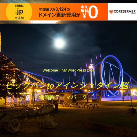
Welcome！My WordPress Blog