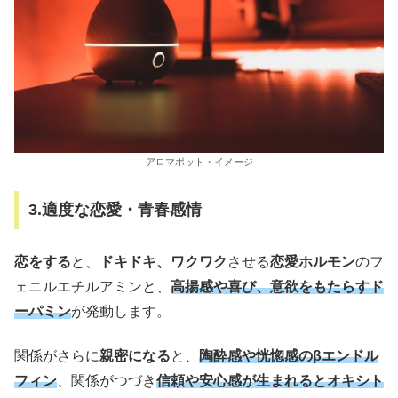
アロマポット・イメージ
3.適度な恋愛・青春感情
恋をする
と、
ドキドキ、ワクワク
させる
恋愛ホルモン
のフ
ェニルエチルアミンと、
高揚感や喜び、意欲をもたらすド
ーパミン
が発動します。
関係がさらに
親密になる
と、
陶酔感や恍惚感のβエンドル
フィン
、関係がつづき
信頼や安心感が生まれるとオキシト