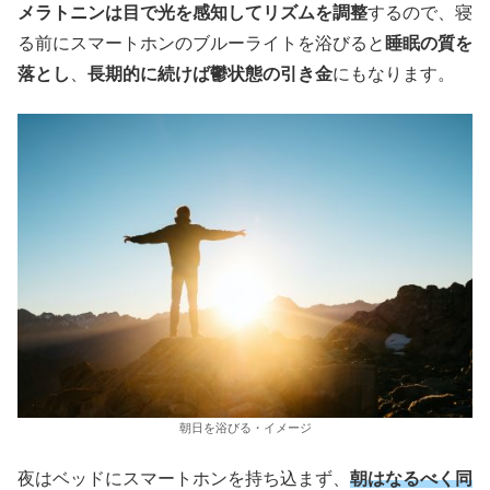
メラトニンは目で光を感知してリズムを調整
するので、寝
る前にスマートホンのブルーライトを浴びると
睡眠の質を
落とし
、
長期的に続けば鬱状態の引き金
にもなります。
朝日を浴びる・イメージ
夜はベッドにスマートホンを持ち込まず、
朝はなるべく同