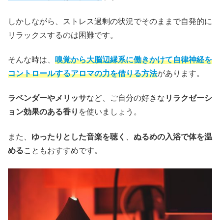
しかしながら、ストレス過剰の状況でそのままで自発的に
リラックスするのは困難です。
そんな時は、
嗅覚から大脳辺縁系に働きかけて自律神経を
コントロールするアロマの力を借りる方法
があります。
ラベンダーやメリッサ
など、ご自分の好きな
リラクゼーシ
ョン効果のある香り
を使いましょう。
また、
ゆったりとした音楽を聴く
、
ぬるめの入浴で体を温
める
こともおすすめです。