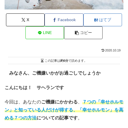
X
Facebook
はてブ
LINE
コピー
2020.10.19
この記事は
約6分
で読めます。
みなさん、ご機嫌いかがお過ごしでしょうか
こんにちは！ サヘランです
今回は、あなたの
ご機嫌にかかわる
、
７つの「幸せホルモ
ン」と知っている人だけが得する、「幸せホルモン」を高
める７つの方法
についての記事です
。