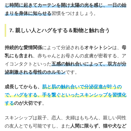
じ時間に起きてカーテンを開け太陽の光を感じ、一日の始
まりを身体に知らせる
習慣をつけましょう。
7. 親しい人とハグをする＆動物と触れ合う
持続的な愛情関係
によって分泌される
オキシトシン
は、
母
乳にも含まれ
、赤ちゃんとお母さんの皮膚が密着する、ア
イコンタクトといった
五感の触れ合いによって、双方が分
泌刺激される母性のホルモン
です。
成長してからも、
肌と肌の触れ合いで分泌促進が叶うの
で、ハグをする、手を繋ぐといったスキンシップを習慣化
する
のが大切です
。
スキンシップは親子、恋人、夫婦はもちろん、親しい同性
の友人とでも可能ですし、また
人間に限らず、猫や犬など