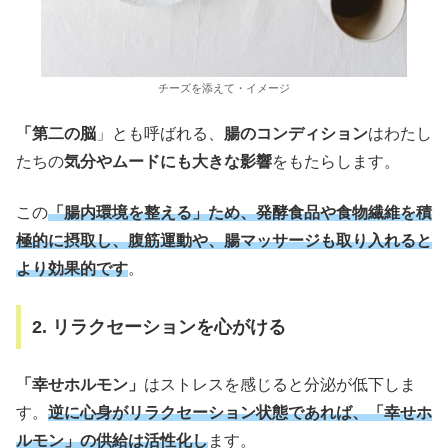
チーズを添えて・イメージ
「第二の脳
」とも呼ばれる、
腸のコンディション
はわたし
たちの
気分やムードにも大きな影響
をもたらします。
この
「腸内環境を整える」ため、発酵食品や食物繊維を積
極的に摂取し、腹筋運動や、腸マッサージも取り入れると
より効果的です
。
2. リラクセーションを心がける
「幸せホルモン」
はストレスを感じると分泌が低下しま
す。
逆に心身がリラクセーション状態であれば、「幸せホ
ルモン」の供給は活性化し
ます。