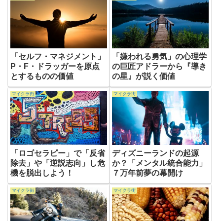
「セルフ・マネジメント」
「嫌われる勇気」の心理学
P・F・ドラッガーを原点
の巨匠アドラーから『導き
とするものの価値
の星』が説く価値
マイクラ街
マイクラ街
「ロゴセラピー」で「反省
ディズニーランドの起源
除去」や「逆説志向」し危
か？「メンタル統合能力」
機を脱出しよう！
７万年前夢の幕開け
マイクラ街
マイクラ街