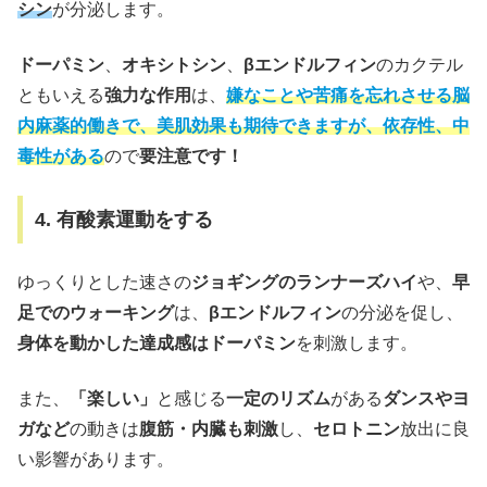
シン
が分泌します。
ドーパミン
、
オキシトシン
、
βエンドルフィン
のカクテル
ともいえる
強力な作用
は、
嫌なことや苦痛を忘れさせる脳
内麻薬的働きで、美肌効果も期待できますが、依存性、中
毒性がある
ので
要注意です！
4. 有酸素運動をする
ゆっくりとした速さの
ジョギングのランナーズハイ
や、
早
足でのウォーキング
は、
βエンドルフィン
の分泌を促し、
身体を動かした達成感はドーパミン
を刺激します。
また、
「楽しい」
と感じる
一定のリズム
がある
ダンスやヨ
ガなど
の動きは
腹筋・内臓も刺激
し、
セロトニン
放出に良
い影響があります。