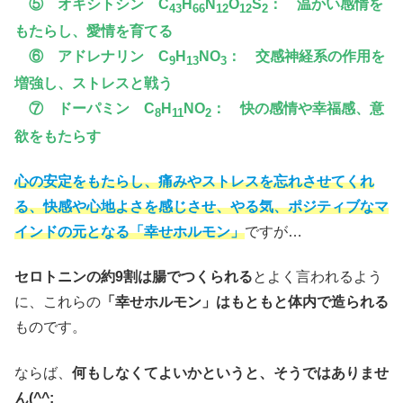
⑤ オキシトシン C
H
N
O
S
： 温かい感情を
43
66
12
12
2
もたらし、愛情を育てる
⑥ アドレナリン C
H
NO
： 交感神経系の作用を
9
13
3
増強し、ストレスと戦う
⑦ ドーパミン C
H
NO
： 快の感情や幸福感、意
8
11
2
欲をもたらす
心の安定をもたらし、痛みやストレスを忘れさせてくれ
る、快感や心地よさを感じさせ、やる気、ポジティブなマ
インドの元となる「幸せホルモン」
ですが…
セロトニンの約9割は腸でつくられる
とよく言われるよう
に、これらの
「幸せホルモン」はもともと体内で造られる
ものです。
ならば、
何もしなくてよいかというと、そうではありませ
ん(^^;