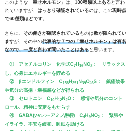
このような
「幸せホルモン」
は、1
00種類以上ある
と言わ
れていますが、
はっきり確認されている
のは、この
現時点
で60種類ほど
です。
さらに、
その働きが確認されている
ものは
数が限られてい
ます
が、その中の
代表的な７つの「幸せホルモン」は有名
なので、一度と言わず聞いたことはある
と思います。
① アセチルコリン 化学式C
H
NO
： リラックス
7
16
2
し、心身にエネルギーを貯める
② βエンドルフィン C
H
N
O
S： 鎮痛効果
158
251
39
46
や気分の高揚・幸福感などが得られる
③ セロトニン C
H
N
O： 感情や気分のコント
10
12
2
ロール、精神に安定をもたらす
④ GABA(
γ
–
アミノ酪酸
) C
H
NO
： 緊張や
ガンマ
4
9
2
イライラ、不安を緩和、睡眠を助ける